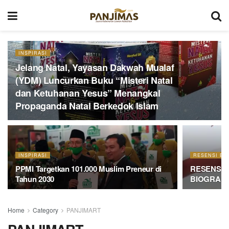
INSPIRASI
Jelang Natal, Yayasan Dakwah Mualaf
(YDM) Luncurkan Buku “Misteri Natal
dan Ketuhanan Yesus” Menangkal
Propaganda Natal Berkedok Islam
INSPIRASI
RESENSI BU
PPMI Targetkan 101.000 Muslim Preneur di
RESENSI 
Tahun 2030
BIOGRAFI
Home
Category
PANJIMART