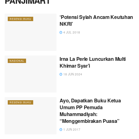
PANJIMART
‘Potensi Syiah Ancam Keutuhan
RESENSI BUKU
NKRI’
4 JUL 2018
Irna La Perle Luncurkan Multi
NASIONAL
Khimar Syar’i
18 JUN 2024
Ayo, Dapatkan Buku Ketua
RESENSI BUKU
Umum PP Pemuda
Muhammadiyah:
“Menggembirakan Puasa”
1 JUN 2017