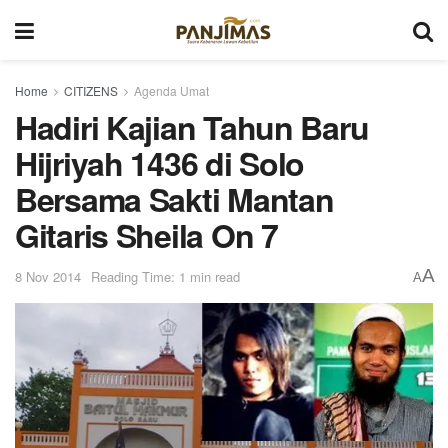
Home
CITIZENS
Agenda Umat
Hadiri Kajian Tahun Baru
Hijriyah 1436 di Solo
Bersama Sakti Mantan
Gitaris Sheila On 7
A
8 Nov 2014
Reading Time: 1 min read
A