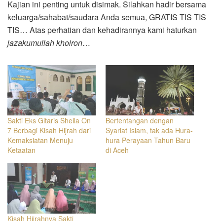
Kajian ini penting untuk disimak. Silahkan hadir bersama
keluarga/sahabat/saudara Anda semua, GRATIS TIS TIS
TIS… Atas perhatian dan kehadirannya kami haturkan
jazakumullah khoiron
…
Sakti Eks Gitaris Sheila On
Bertentangan dengan
7 Berbagi Kisah Hijrah dari
Syariat Islam, tak ada Hura-
Kemaksiatan Menuju
hura Perayaan Tahun Baru
Ketaatan
di Aceh
Kisah Hijrahnya Sakti