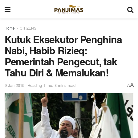
Home
CITIZENS
Kutuk Eksekutor Penghina
Nabi, Habib Rizieq:
Pemerintah Pengecut, tak
Tahu Diri & Memalukan!
A
9 Jan 2015
Reading Time: 3 mins read
A