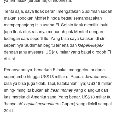
ya termasuk (terutama!) di Indonesia.
Tentu saja, saya tidak berani mengatakan Sudirman sudah
makan sogokan Moffet hingga begitu semangat akan
memperpanjang izin usaha FI. Selain tidak memiliki bukti,
juga tidak elok rasanya menuduh pak Menteri dengan
tudingan
saru
seperti itu. Yang bisa saya katakan di sini,
sepertinya Sudirman begitu terlena dan
klepek-klepek
dengan janji investasi US$18 miliar yang bakal dirogoh FI
di sini.
Pertanyaannya, benarkah FI bakal menggelontor dana
superjumbo hingga US$18 miliar di Papua. Jawabannya,
bisa ya bisa juga tidak. Tapi, katakanlah, iya; US$18 miliar
iming-iming itu bukanlah
fresh money
yang diangkut dari
kas mereka di Amerika sana. Yang benar, US$18 miliar itu
‘hanyalah’
capital expenditure
(Capex) yang dicicil sampai
2041.