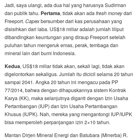
Jadi, saya ulangi, ada dua hal yang harusnya Sudirman
dan publik tahu.
Pertama
, tidak akan ada
fresh money
dari
Freeport.
Capex
bersumber dari kas perusahaan yang
disisihkan dari laba. US$18 miliar adalah jumlah liliput
dibandingkan keuntungan yang diraup Freeport setelah
puluhan tahun mengeruk emas, perak, tembaga dan
mineral lain dari bumi Indonesia.
Kedua
, US$18 miliar tidak akan, sekali lagi, tidak akan
digelontorkan sekaligus. Jumlah itu dicicil selama 20 tahun
sampai 2041. Angka 20 tahun ini mengacu pada PP
77/2014, bahwa dengan dihapuskannya sistem Kontrak
Karya (KK), maka selanjutnya diganti dengan Izin Usaha
Pertambangan (IUP) dan Izin Usaha Pertambangan
Khusus (IUPK). Nah, mereka yang mengantongi IUP/IUPK
bisa memperoleh perpanjangan izin 2×10 tahun.
Mantan Dirjen Mineral Energi dan Batubara (Minerba) R.