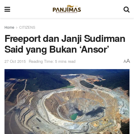
Home
CITIZENS
Freeport dan Janji Sudirman
Said yang Bukan ‘Ansor’
A
27 Oct 2015
Reading Time: 5 mins read
A