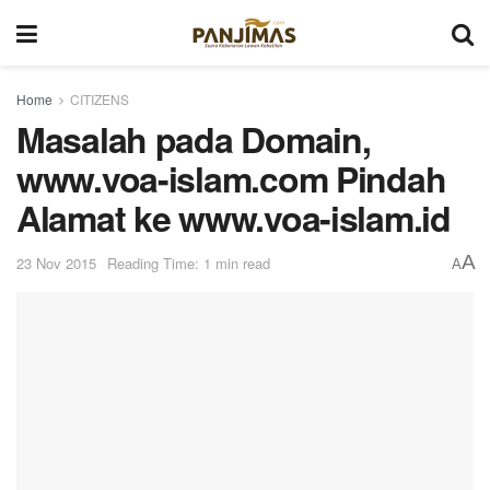
Home
CITIZENS
Masalah pada Domain,
www.voa-islam.com Pindah
Alamat ke www.voa-islam.id
A
23 Nov 2015
Reading Time: 1 min read
A