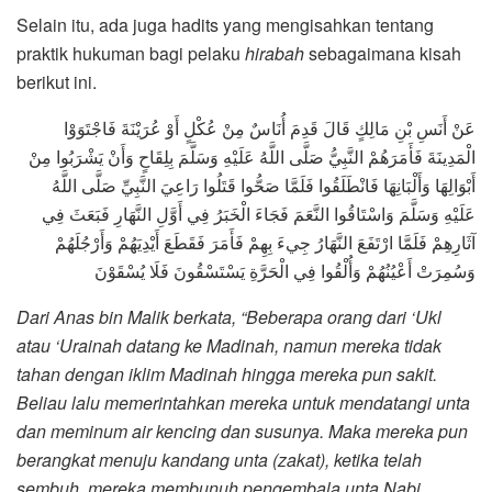
Selain itu, ada juga hadits yang mengisahkan tentang
praktik hukuman bagi pelaku
hirabah
sebagaimana kisah
berikut ini.
عَنْ أَنَسِ بْنِ مَالِكٍ قَالَ قَدِمَ أُنَاسٌ مِنْ عُكْلٍ أَوْ عُرَيْنَةَ فَاجْتَوَوْا
الْمَدِينَةَ فَأَمَرَهُمْ النَّبِيُّ صَلَّى اللَّهُ عَلَيْهِ وَسَلَّمَ بِلِقَاحٍ وَأَنْ يَشْرَبُوا مِنْ
أَبْوَالِهَا وَأَلْبَانِهَا فَانْطَلَقُوا فَلَمَّا صَحُّوا قَتَلُوا رَاعِيَ النَّبِيِّ صَلَّى اللَّهُ
عَلَيْهِ وَسَلَّمَ وَاسْتَاقُوا النَّعَمَ فَجَاءَ الْخَبَرُ فِي أَوَّلِ النَّهَارِ فَبَعَثَ فِي
آثَارِهِمْ فَلَمَّا ارْتَفَعَ النَّهَارُ جِيءَ بِهِمْ فَأَمَرَ فَقَطَعَ أَيْدِيَهُمْ وَأَرْجُلَهُمْ
وَسُمِرَتْ أَعْيُنُهُمْ وَأُلْقُوا فِي الْحَرَّةِ يَسْتَسْقُونَ فَلَا يُسْقَوْنَ
Dari Anas bin Malik berkata, “Beberapa orang dari ‘Ukl
atau ‘Urainah datang ke Madinah, namun mereka tidak
tahan dengan iklim Madinah hingga mereka pun sakit.
Beliau lalu memerintahkan mereka untuk mendatangi unta
dan meminum air kencing dan susunya. Maka mereka pun
berangkat menuju kandang unta (zakat), ketika telah
sembuh, mereka membunuh pengembala unta Nabi