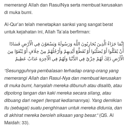
memerangi Allah dan RasulNya serta membuat kerusakan
di muka bumi.
Al-Qur’an telah menetapkan sanksi yang sangat berat
untuk kejahatan ini, Allah Ta’ala berfirman:
إِنَّمَا جَزَاءُ الَّذِينَ يُحَارِبُونَ اللَّهَ وَرَسُولَهُ وَيَسْعَوْنَ فِي الْأَرْضِ فَسَادًا
أَنْ يُقَتَّلُوا أَوْ يُصَلَّبُوا أَوْ تُقَطَّعَ أَيْدِيهِمْ وَأَرْجُلُهُمْ مِنْ خِلَافٍ أَوْ يُنْفَوْا مِنَ
الْأَرْضِ ذَلِكَ لَهُمْ خِزْيٌ فِي الدُّنْيَا وَلَهُمْ فِي الْآَخِرَةِ عَذَابٌ عَظِيمٌ
“Sesungguhnya pembalasan terhadap orang-orang yang
memerangi Allah dan Rasul-Nya dan membuat kerusakan
di muka bumi, hanyalah mereka dibunuh atau disalib, atau
dipotong tangan dan kaki mereka secara silang, atau
dibuang dari negeri (tempat kediamannya). Yang demikian
itu (sebagai) suatu penghinaan untuk mereka didunia, dan
di akhirat mereka beroleh siksaan yang besar.”
(QS. Al
Maidah: 33).