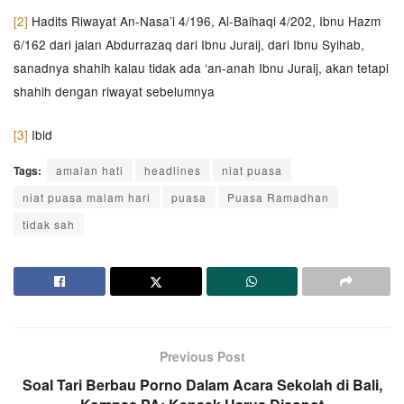
[2]
Hadits Riwayat An-Nasa’i 4/196, Al-Baihaqi 4/202, Ibnu Hazm
6/162 dari jalan Abdurrazaq dari Ibnu Juraij, dari Ibnu Syihab,
sanadnya shahih kalau tidak ada ‘an-anah Ibnu Juraij, akan tetapi
shahih dengan riwayat sebelumnya
[3]
Ibid
Tags:
amalan hati
headlines
niat puasa
niat puasa malam hari
puasa
Puasa Ramadhan
tidak sah
Previous Post
Soal Tari Berbau Porno Dalam Acara Sekolah di Bali,