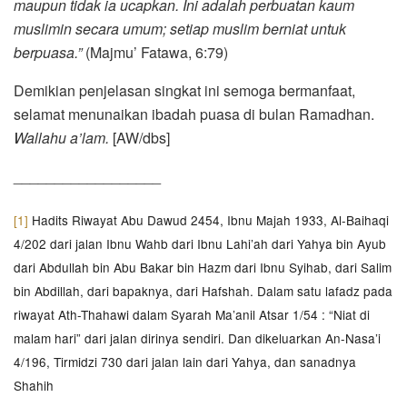
maupun tidak ia ucapkan. Ini adalah perbuatan kaum
muslimin secara umum; setiap muslim berniat untuk
berpuasa.”
(Majmu’ Fatawa, 6:79)
Demikian penjelasan singkat ini semoga bermanfaat,
selamat menunaikan ibadah puasa di bulan Ramadhan.
Wallahu a’lam.
[AW/dbs]
__________________
[1]
Hadits Riwayat Abu Dawud 2454, Ibnu Majah 1933, Al-Baihaqi
4/202 dari jalan Ibnu Wahb dari Ibnu Lahi’ah dari Yahya bin Ayub
dari Abdullah bin Abu Bakar bin Hazm dari Ibnu Syihab, dari Salim
bin Abdillah, dari bapaknya, dari Hafshah. Dalam satu lafadz pada
riwayat Ath-Thahawi dalam Syarah Ma’anil Atsar 1/54 : “Niat di
malam hari” dari jalan dirinya sendiri. Dan dikeluarkan An-Nasa’i
4/196, Tirmidzi 730 dari jalan lain dari Yahya, dan sanadnya
Shahih