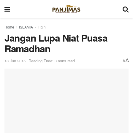
Home
ISLAMIA
Fiqih
Jangan Lupa Niat Puasa
Ramadhan
A
18 Jun 2015
Reading Time: 3 mins read
A