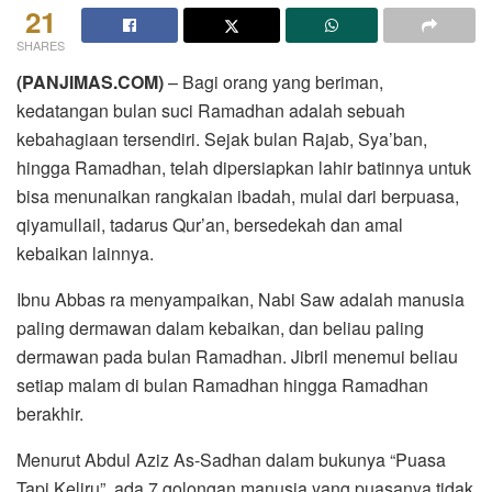
21
SHARES
(PANJIMAS.COM)
– Bagi orang yang beriman,
kedatangan bulan suci Ramadhan adalah sebuah
kebahagiaan tersendiri. Sejak bulan Rajab, Sya’ban,
hingga Ramadhan, telah dipersiapkan lahir batinnya untuk
bisa menunaikan rangkaian ibadah, mulai dari berpuasa,
qiyamullail, tadarus Qur’an, bersedekah dan amal
kebaikan lainnya.
Ibnu Abbas ra menyampaikan, Nabi Saw adalah manusia
paling dermawan dalam kebaikan, dan beliau paling
dermawan pada bulan Ramadhan. Jibril menemui beliau
setiap malam di bulan Ramadhan hingga Ramadhan
berakhir.
Menurut Abdul Aziz As-Sadhan dalam bukunya “Puasa
Tapi Keliru”, ada 7 golongan manusia yang puasanya tidak