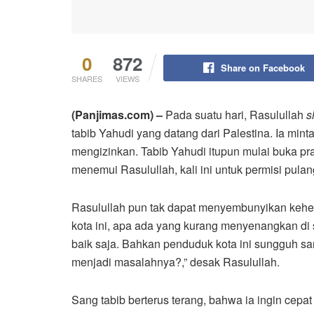
0
872
Share on Facebook
SHARES
VIEWS
(Panjimas.com) –
Pada suatu hari, Rasulullah
s
tabib Yahudi yang datang dari Palestina. Ia mint
mengizinkan. Tabib Yahudi itupun mulai buka pra
menemui Rasulullah, kali ini untuk permisi pulan
Rasulullah pun tak dapat menyembunyikan kehe
kota ini, apa ada yang kurang menyenangkan di s
baik saja. Bahkan penduduk kota ini sungguh sa
menjadi masalahnya?,” desak Rasulullah.
Sang tabib berterus terang, bahwa ia ingin cepa