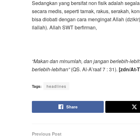
Sedangkan yang bersifat non fisik adalah segala
secara medis, seperti tamak, rakus, serakah, kons
bisa diobati dengan cara mengingat Allah (dziki
ilallah). Allah SWT berfirman,
“Makan dan minumlah, dan jangan berlebih-lebi
berlebih-lebihan”
(QS. Al-A’raaf 7 : 31).
[zdn/At-T
Tags:
headlines
Share
Previous Post