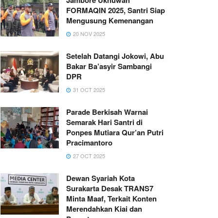
FORMAQIN 2025, Santri Siap
Mengusung Kemenangan
20 NOV 2025
Setelah Datangi Jokowi, Abu
Bakar Ba’asyir Sambangi
DPR
31 OCT 2025
Parade Berkisah Warnai
Semarak Hari Santri di
Ponpes Mutiara Qur’an Putri
Pracimantoro
27 OCT 2025
Dewan Syariah Kota
Surakarta Desak TRANS7
Minta Maaf, Terkait Konten
Merendahkan Kiai dan