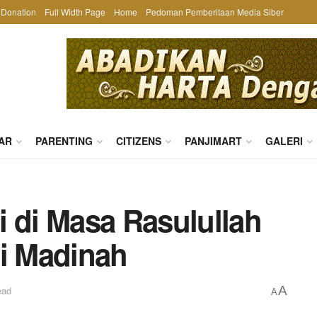
Donation
Full Width Page
Home
Pedoman Pemberitaan Media Siber
AR
PARENTING
CITIZENS
PANJIMART
GALERI
i di Masa Rasulullah
di Madinah
A
ead
A