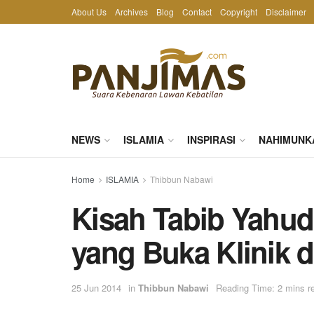
About Us
Archives
Blog
Contact
Copyright
Disclaimer
NEWS
ISLAMIA
INSPIRASI
NAHIMUNK
Home
ISLAMIA
Thibbun Nabawi
Kisah Tabib Yahud
yang Buka Klinik 
25 Jun 2014
in
Thibbun Nabawi
Reading Time: 2 mins r