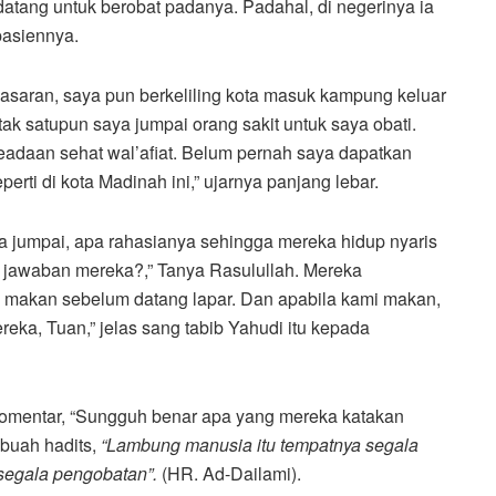
datang untuk berobat padanya. Padahal, di negerinya ia
pasiennya.
asaran, saya pun berkeliling kota masuk kampung keluar
tak satupun saya jumpai orang sakit untuk saya obati.
eadaan sehat wal’afiat. Belum pernah saya dapatkan
rti di kota Madinah ini,” ujarnya panjang lebar.
a jumpai, apa rahasianya sehingga mereka hidup nyaris
pa jawaban mereka?,” Tanya Rasulullah. Mereka
 makan sebelum datang lapar. Dan apabila kami makan,
eka, Tuan,” jelas sang tabib Yahudi itu kepada
rkomentar, “Sungguh benar apa yang mereka katakan
ebuah hadits,
“Lambung manusia itu tempatnya segala
segala pengobatan”.
(HR. Ad-Dailami).