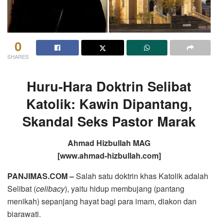
0
SHARES
Huru-Hara Doktrin Selibat
Katolik: Kawin Dipantang,
Skandal Seks Pastor Marak
Ahmad Hizbullah MAG
[www.ahmad-hizbullah.com]
PANJIMAS.COM –
Salah satu doktrin khas Katolik adalah
Selibat (
celibacy
), yaitu hidup membujang (pantang
menikah) sepanjang hayat bagi para imam, diakon dan
biarawati.