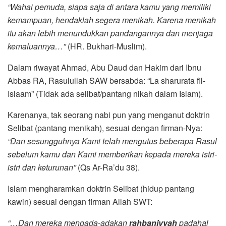
“Wahai pemuda, siapa saja di antara kamu yang memiliki
kemampuan, hendaklah segera menikah. Karena menikah
itu akan lebih menundukkan pandangannya dan menjaga
kemaluannya…”
(HR. Bukhari-Muslim).
Dalam riwayat Ahmad, Abu Daud dan Hakim dari Ibnu
Abbas RA, Rasulullah SAW bersabda: “La sharurata fil-
Islaam” (Tidak ada selibat/pantang nikah dalam Islam).
Karenanya, tak seorang nabi pun yang menganut doktrin
Selibat (pantang menikah), sesuai dengan firman-Nya:
“Dan sesungguhnya Kami telah mengutus beberapa Rasul
sebelum kamu dan Kami memberikan kepada mereka istri-
istri dan keturunan”
(Qs Ar-Ra’du 38).
Islam mengharamkan doktrin Selibat (hidup pantang
kawin) sesuai dengan firman Allah SWT:
“…Dan mereka mengada-adakan
rahbaniyyah
padahal