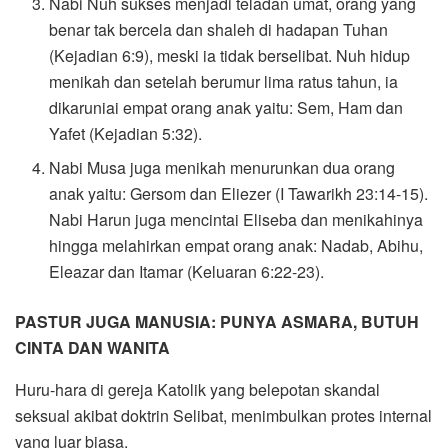
Nabi Nuh sukses menjadi teladan umat, orang yang
benar tak bercela dan shaleh di hadapan Tuhan
(Kejadian 6:9), meski ia tidak berselibat. Nuh hidup
menikah dan setelah berumur lima ratus tahun, ia
dikaruniai empat orang anak yaitu: Sem, Ham dan
Yafet (Kejadian 5:32).
Nabi Musa juga menikah menurunkan dua orang
anak yaitu: Gersom dan Eliezer (I Tawarikh 23:14-15).
Nabi Harun juga mencintai Eliseba dan menikahinya
hingga melahirkan empat orang anak: Nadab, Abihu,
Eleazar dan Itamar (Keluaran 6:22-23).
PASTUR JUGA MANUSIA: PUNYA ASMARA, BUTUH
CINTA DAN WANITA
Huru-hara di gereja Katolik yang belepotan skandal
seksual akibat doktrin Selibat, menimbulkan protes internal
yang luar biasa.