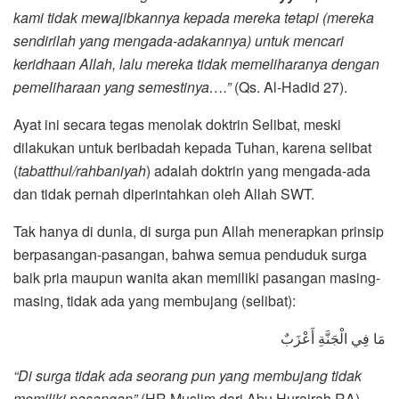
kami tidak mewajibkannya kepada mereka tetapi (mereka
sendirilah yang mengada-adakannya) untuk mencari
keridhaan Allah, lalu mereka tidak memeliharanya dengan
pemeliharaan yang semestinya….”
(Qs. Al-Hadid 27).
Ayat ini secara tegas menolak doktrin Selibat, meski
dilakukan untuk beribadah kepada Tuhan, karena selibat
(
tabatthul/rahbaniyah
) adalah doktrin yang mengada-ada
dan tidak pernah diperintahkan oleh Allah SWT.
Tak hanya di dunia, di surga pun Allah menerapkan prinsip
berpasangan-pasangan, bahwa semua penduduk surga
baik pria maupun wanita akan memiliki pasangan masing-
masing, tidak ada yang membujang (selibat):
مَا فِي الْجَنَّةِ أَعْزَبٌ
“Di surga tidak ada seorang pun yang membujang tidak
memiliki pasangan”
(HR Muslim dari Abu Hurairah RA).