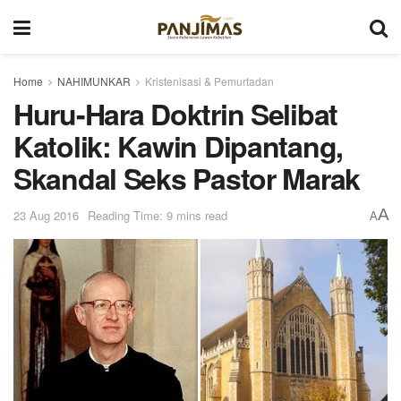
Home
NAHIMUNKAR
Kristenisasi & Pemurtadan
Huru-Hara Doktrin Selibat
Katolik: Kawin Dipantang,
Skandal Seks Pastor Marak
A
23 Aug 2016
Reading Time: 9 mins read
A