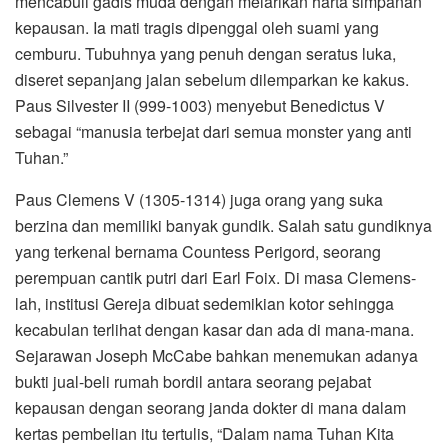
mencabuli gadis muda dengan melarikan harta simpanan
kepausan. Ia mati tragis dipenggal oleh suami yang
cemburu. Tubuhnya yang penuh dengan seratus luka,
diseret sepanjang jalan sebelum dilemparkan ke kakus.
Paus Silvester II (999-1003) menyebut Benedictus V
sebagai “manusia terbejat dari semua monster yang anti
Tuhan.”
Paus Clemens V (1305-1314) juga orang yang suka
berzina dan memiliki banyak gundik. Salah satu gundiknya
yang terkenal bernama Countess Perigord, seorang
perempuan cantik putri dari Earl Foix. Di masa Clemens-
lah, institusi Gereja dibuat sedemikian kotor sehingga
kecabulan terlihat dengan kasar dan ada di mana-mana.
Sejarawan Joseph McCabe bahkan menemukan adanya
bukti jual-beli rumah bordil antara seorang pejabat
kepausan dengan seorang janda dokter di mana dalam
kertas pembelian itu tertulis, “Dalam nama Tuhan Kita