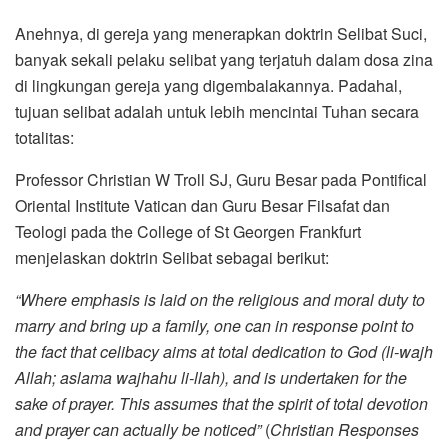
Anehnya, di gereja yang menerapkan doktrin Selibat Suci,
banyak sekali pelaku selibat yang terjatuh dalam dosa zina
di lingkungan gereja yang digembalakannya. Padahal,
tujuan selibat adalah untuk lebih mencintai Tuhan secara
totalitas:
Professor Christian W Troll SJ, Guru Besar pada Pontifical
Oriental Institute Vatican dan Guru Besar Filsafat dan
Teologi pada the College of St Georgen Frankfurt
menjelaskan doktrin Selibat sebagai berikut:
“Where emphasis is laid on the religious and moral duty to
marry and bring up a family, one can in response point to
the fact that celibacy aims at total dedication to God (li-wajh
Allah; aslama wajhahu li-llah), and is undertaken for the
sake of prayer. This assumes that the spirit of total devotion
and prayer can actually be noticed”
(
Christian Responses