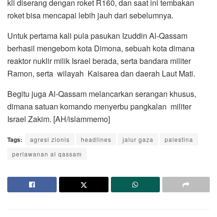
kli diserang dengan roket R160, dan saat ini tembakan
roket bisa mencapai lebih jauh dari sebelumnya.
Untuk pertama kali pula pasukan Izuddin Al-Qassam
berhasil mengebom kota Dimona, sebuah kota dimana
reaktor nuklir milik Israel berada, serta bandara militer
Ramon, serta wilayah Kaisarea dan daerah Laut Mati.
Begitu juga Al-Qassam melancarkan serangan khusus,
dimana satuan komando menyerbu pangkalan militer
Israel Zakim. [AH/islammemo]
Tags:
agresi zionis
headlines
jalur gaza
palestina
perlawanan al qassam