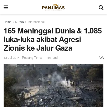
Home
NEWS
Internasional
165 Meninggal Dunia & 1.085
luka-luka akibat Agresi
Zionis ke Jalur Gaza
A
13 Jul 2014
Reading Time: 1 min read
A