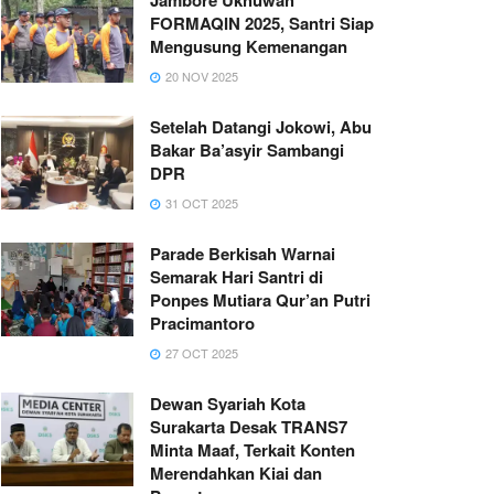
FORMAQIN 2025, Santri Siap
Mengusung Kemenangan
20 NOV 2025
Setelah Datangi Jokowi, Abu
Bakar Ba’asyir Sambangi
DPR
31 OCT 2025
Parade Berkisah Warnai
Semarak Hari Santri di
Ponpes Mutiara Qur’an Putri
Pracimantoro
27 OCT 2025
Dewan Syariah Kota
Surakarta Desak TRANS7
Minta Maaf, Terkait Konten
Merendahkan Kiai dan