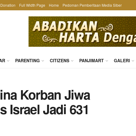
Donation
Full Width Page
Home
Pedoman Pemberitaan Media Siber
AR
PARENTING
CITIZENS
PANJIMART
GALERI
ina Korban Jiwa
 Israel Jadi 631