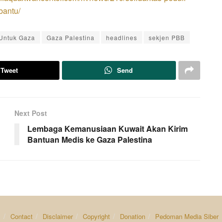
bantu/
Untuk Gaza
Gaza Palestina
headlines
sekjen PBB
Tweet
Send
Next Post
Lembaga Kemanusiaan Kuwait Akan Kirim
Bantuan Medis ke Gaza Palestina
s
Contact
Disclaimer
Copyright
Donation
Pedoman Media Siber