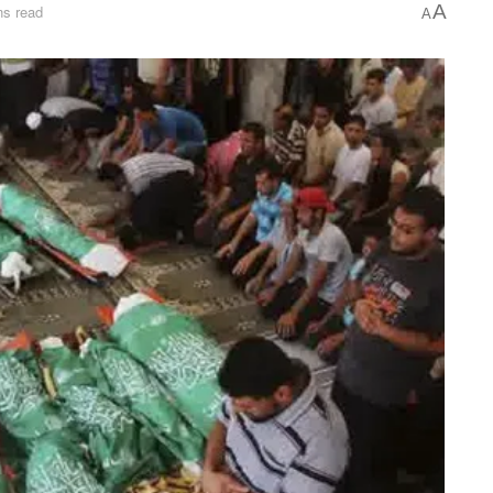
A
ns read
A