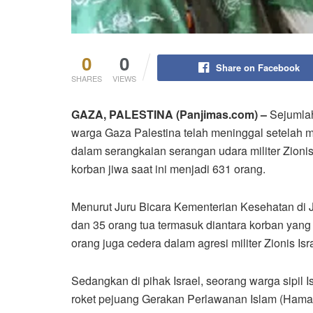
0
0
Share on Facebook
SHARES
VIEWS
GAZA, PALESTINA (Panjimas.com) –
Sejumla
warga Gaza Palestina telah meninggal setelah 
dalam serangkaian serangan udara militer Zionis
korban jiwa saat ini menjadi 631 orang.
Menurut Juru Bicara Kementerian Kesehatan di Ja
dan 35 orang tua termasuk diantara korban yan
orang juga cedera dalam agresi militer Zionis I
Sedangkan di pihak Israel, seorang warga sipil I
roket pejuang Gerakan Perlawanan Islam (Hamas