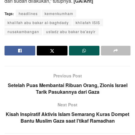
dan sudah dilakukan,” tutupnya.
[GA/Ant]
Tags:
headlines
kemenkumham
khalifah abu bakar al-baghdady
khilafah ISIS
nusakambangan
ustadz abu bakar ba'asyir
Previous Post
Setelah Puas Membantai Ribuan Orang, Zionis Israel
Tarik Pasukannya dari Gaza
Next Post
Kisah Inspiratif Aktivis Islam Semarang Kuras Dompet
Bantu Muslim Gaza saat I’tikaf Ramadhan