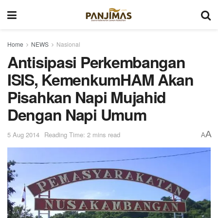
Home
NEWS
Nasional
Antisipasi Perkembangan
ISIS, KemenkumHAM Akan
Pisahkan Napi Mujahid
Dengan Napi Umum
A
5 Aug 2014
Reading Time: 2 mins read
A