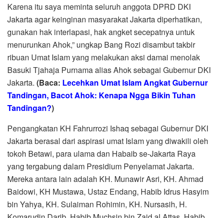
Karena itu saya meminta seluruh anggota DPRD DKI
Jakarta agar keinginan masyarakat Jakarta diperhatikan,
gunakan hak interlapasi, hak angket secepatnya untuk
menurunkan Ahok,” ungkap Bang Rozi disambut takbir
ribuan Umat Islam yang melakukan aksi damai menolak
Basuki Tjahaja Purnama alias Ahok sebagai Gubernur DKI
Jakarta.
(Baca:
Lecehkan Umat Islam Angkat Gubernur
Tandingan, Bacot Ahok: Kenapa Ngga Bikin Tuhan
Tandingan?
)
Pengangkatan KH Fahrurrozi Ishaq sebagai Gubernur DKI
Jakarta berasal dari aspirasi umat Islam yang diwakili oleh
tokoh Betawi, para ulama dan Habaib se-Jakarta Raya
yang tergabung dalam Presidium Penyelamat Jakarta.
Mereka antara lain adalah KH. Munawir Asri, KH. Ahmad
Baidowi, KH Mustawa, Ustaz Endang, Habib Idrus Hasyim
bin Yahya, KH. Sulaiman Rohimin, KH. Nursasih, H.
Komarudin Darib, Habib Muchsin bin Zaid al Attas, Habib