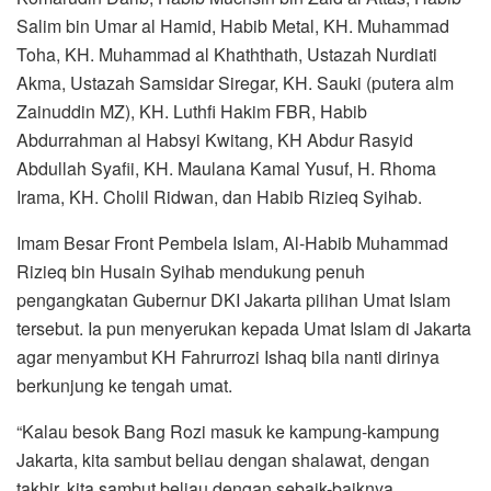
Salim bin Umar al Hamid, Habib Metal, KH. Muhammad
Toha, KH. Muhammad al Khaththath, Ustazah Nurdiati
Akma, Ustazah Samsidar Siregar, KH. Sauki (putera alm
Zainuddin MZ), KH. Luthfi Hakim FBR, Habib
Abdurrahman al Habsyi Kwitang, KH Abdur Rasyid
Abdullah Syafii, KH. Maulana Kamal Yusuf, H. Rhoma
Irama, KH. Cholil Ridwan, dan Habib Rizieq Syihab.
Imam Besar Front Pembela Islam, Al-Habib Muhammad
Rizieq bin Husain Syihab mendukung penuh
pengangkatan Gubernur DKI Jakarta pilihan Umat Islam
tersebut. Ia pun menyerukan kepada Umat Islam di Jakarta
agar menyambut KH Fahrurrozi Ishaq bila nanti dirinya
berkunjung ke tengah umat.
“Kalau besok Bang Rozi masuk ke kampung-kampung
Jakarta, kita sambut beliau dengan shalawat, dengan
takbir, kita sambut beliau dengan sebaik-baiknya