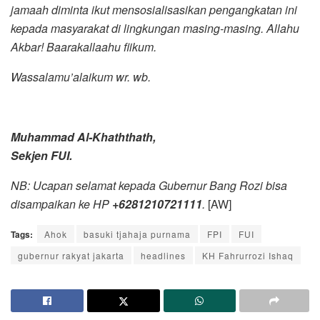
jamaah diminta ikut mensosialisasikan pengangkatan ini
k
ep
ad
a masyarakat di lingkungan masing
-masing. Allahu
Akbar! Baarakalla
ahu fiikum.
Wass
alamu’alaikum wr.
wb.
M
uhammad Al
-Khaththath,
Sekjen FUI.
NB: Ucapan selamat k
ep
ad
a Gubernur Bang Rozi
bisa
disampaikan ke HP
+6281210721111
.
[AW]
Tags:
Ahok
basuki tjahaja purnama
FPI
FUI
gubernur rakyat jakarta
headlines
KH Fahrurrozi Ishaq