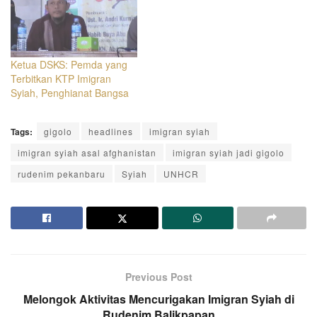
Ketua DSKS: Pemda yang
Terbitkan KTP Imigran
Syiah, Penghianat Bangsa
Tags:
gigolo
headlines
imigran syiah
imigran syiah asal afghanistan
imigran syiah jadi gigolo
rudenim pekanbaru
Syiah
UNHCR
Previous Post
Melongok Aktivitas Mencurigakan Imigran Syiah di
Rudenim Balikpapan