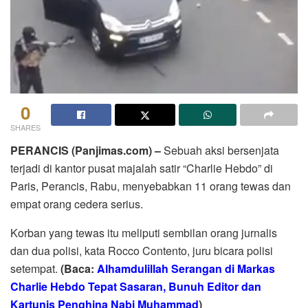
0
SHARES
PERANCIS (Panjimas.com) –
Sebuah aksi bersenjata
terjadi di kantor pusat majalah satir “Charlie Hebdo” di
Paris, Perancis, Rabu, menyebabkan 11 orang tewas dan
empat orang cedera serius.
Korban yang tewas itu meliputi sembilan orang jurnalis
dan dua polisi, kata Rocco Contento, juru bicara polisi
setempat.
(Baca:
Alhamdulillah Serangan di Markas
Charlie Hebdo Tepat Sasaran, Bunuh Editor dan
Kartunis Penghina Nabi Muhammad
)