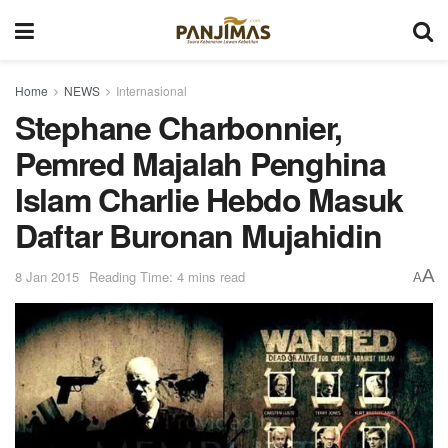
Home
NEWS
Internasional
Stephane Charbonnier,
Pemred Majalah Penghina
Islam Charlie Hebdo Masuk
Daftar Buronan Mujahidin
A
8 Jan 2015
Reading Time: 4 mins read
A