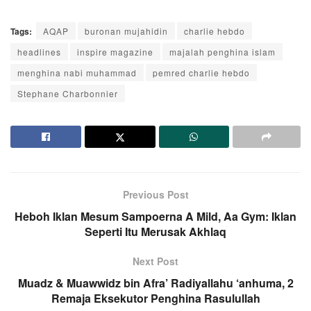
Tags:
AQAP
buronan mujahidin
charlie hebdo
headlines
inspire magazine
majalah penghina islam
menghina nabi muhammad
pemred charlie hebdo
Stephane Charbonnier
Previous Post
Heboh Iklan Mesum Sampoerna A Mild, Aa Gym: Iklan
Seperti Itu Merusak Akhlaq
Next Post
Muadz & Muawwidz bin Afra’ Radiyallahu ‘anhuma, 2
Remaja Eksekutor Penghina Rasulullah