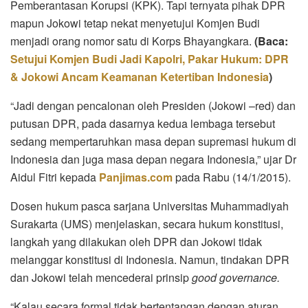
Pemberantasan Korupsi (KPK). Tapi ternyata pihak DPR
mapun Jokowi tetap nekat menyetujui Komjen Budi
menjadi orang nomor satu di Korps Bhayangkara.
(Baca:
Setujui Komjen Budi Jadi Kapolri, Pakar Hukum: DPR
& Jokowi Ancam Keamanan Ketertiban Indonesia
)
“Jadi dengan pencalonan oleh Presiden (Jokowi –red) dan
putusan DPR, pada dasarnya kedua lembaga tersebut
sedang mempertaruhkan masa depan supremasi hukum di
Indonesia dan juga masa depan negara Indonesia,” ujar Dr
Aidul Fitri kepada
Panjimas.com
pada Rabu (14/1/2015).
Dosen hukum pasca sarjana Universitas Muhammadiyah
Surakarta (UMS) menjelaskan, secara hukum konstitusi,
langkah yang dilakukan oleh DPR dan Jokowi tidak
melanggar konstitusi di Indonesia. Namun, tindakan DPR
dan Jokowi telah mencederai prinsip
good governance.
“Kalau secara formal tidak bertentangan dengan aturan