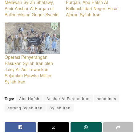
Melawan Syi’ah Shafawy,
Furqan, Abu Hafsh Al
Amir Anshar Al Furqan di
Ballouchi dari Negeri Pusat
Ballouchistan Gugur Syahid
Ajaran Syi’ah Iran
Operasi Penyerangan
Pasukan Syi’ah Iran oleh
Jaisy Al ‘Adl Tewaskan
Sejumlah Perwira Militer
Syi’ah Iran
Tags:
Abu Hafsh
Anshar Al Furqan Iran
headlines
serang Syiah Iran
Syi'ah Iran