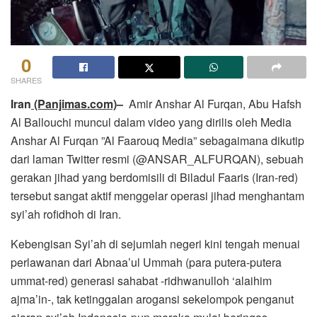
0
SHARES
Iran
(Panjimas.com)
–
Amir Anshar Al Furqan, Abu Hafsh
Al Ballouchi muncul dalam video yang dirilis oleh Media
Anshar Al Furqan ”Al Faarouq Media” sebagaimana dikutip
dari laman Twitter resmi (@ANSAR_ALFURQAN), sebuah
gerakan jihad yang berdomisili di Biladul Faaris (Iran-red)
tersebut sangat aktif menggelar operasi jihad menghantam
syi’ah rofidhoh di Iran.
Kebengisan Syi’ah di sejumlah negeri kini tengah menuai
perlawanan dari Abnaa’ul Ummah (para putera-putera
ummat-red) generasi sahabat -ridhwanulloh ‘alaihim
ajma’in-, tak ketinggalan arogansi sekelompok penganut