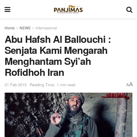
Home
NEWS
Internasional
Abu Hafsh Al Ballouchi :
Senjata Kami Mengarah
Menghantam Syi’ah
Rofidhoh Iran
A
21 Feb 2015
Reading Time: 1 min read
A