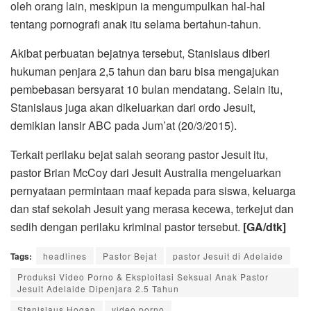
oleh orang lain, meskipun ia mengumpulkan hal-hal
tentang pornografi anak itu selama bertahun-tahun.
Akibat perbuatan bejatnya tersebut, Stanislaus diberi
hukuman penjara 2,5 tahun dan baru bisa mengajukan
pembebasan bersyarat 10 bulan mendatang. Selain itu,
Stanislaus juga akan dikeluarkan dari ordo Jesuit,
demikian lansir ABC pada Jum’at (20/3/2015).
Terkait perilaku bejat salah seorang pastor Jesuit itu,
pastor Brian McCoy dari Jesuit Australia mengeluarkan
pernyataan permintaan maaf kepada para siswa, keluarga
dan staf sekolah Jesuit yang merasa kecewa, terkejut dan
sedih dengan perilaku kriminal pastor tersebut.
[GA/dtk]
Tags:
headlines
Pastor Bejat
pastor Jesuit di Adelaide
Produksi Video Porno & Eksploitasi Seksual Anak Pastor
Jesuit Adelaide Dipenjara 2.5 Tahun
Stanislaus Hogan
video porno