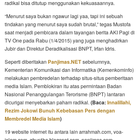
radikal bisa ditutup menggunakan kekuasaannya.
“Menurut saya bukan ngawur lagi yaa, tapi ini sebuah
tindakan yang menurut saya sudah brutal,” tegas Mustofa
saat menjadi pembicara dalam tayangan berita AKI Pagi di
TV One pada Rabu (1/4/2015) yang juga menghadirkan
Jubir dan Direktur Deradikalisasi BNPT, Irfan Idris.
Seperti diberitakan
Panjimas.NET
sebelumnya,
Kementerian Komunikasi dan Informatika (Kemenkominfo)
melakukan pembredelan terhadap situs-situs pemberitaan
media Islam. Pemblokiran itu atas permintaan Badan
Nasional Penanggulangan Terorisme (BNPT) lantaran
dicurigai menyebarkan paham radikal.
(Baca:
Innalillahi,
Rezim Jokowi Bunuh Kebebasan Pers dengan
Membredel Media Islam
)
19 website internet itu antara lain arrahmah.com, voa-
islam.com, ghur4ba.blogspot.com, panjimas.com,