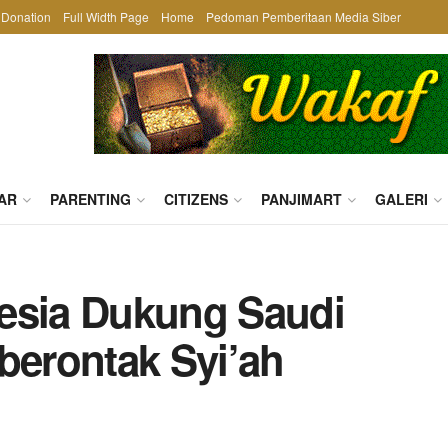
Donation
Full Width Page
Home
Pedoman Pemberitaan Media Siber
AR
PARENTING
CITIZENS
PANJIMART
GALERI
esia Dukung Saudi
berontak Syi’ah