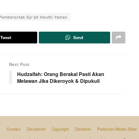
 Pemberontak Syi’ah Houthi Yaman
Tweet
Send
Next Post
Hudzaifah: Orang Berakal Pasti Akan
Melawan Jika Dikeroyok & Dipukuli
s
Contact
Disclaimer
Copyright
Donation
Pedoman Media Siber