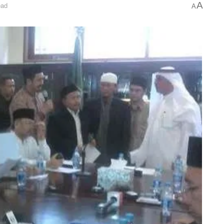
A
ead
A