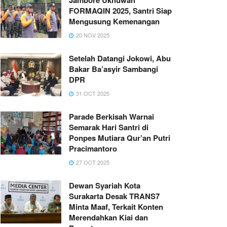
FORMAQIN 2025, Santri Siap
Mengusung Kemenangan
20 NOV 2025
Setelah Datangi Jokowi, Abu
Bakar Ba’asyir Sambangi
DPR
31 OCT 2025
Parade Berkisah Warnai
Semarak Hari Santri di
Ponpes Mutiara Qur’an Putri
Pracimantoro
27 OCT 2025
Dewan Syariah Kota
Surakarta Desak TRANS7
Minta Maaf, Terkait Konten
Merendahkan Kiai dan