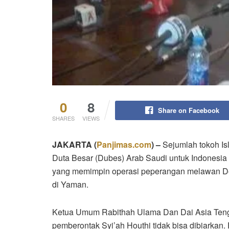
0
8
Share on Facebook
SHARES
VIEWS
JAKARTA (
Panjimas.com
) –
Sejumlah tokoh I
Duta Besar (Dubes) Arab Saudi untuk Indonesi
yang memimpin operasi peperangan melawan Dec
di Yaman.
Ketua Umum Rabithah Ulama Dan Dai Asia Ten
pemberontak Syi’ah Houthi tidak bisa dibiarkan.