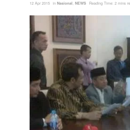
12 Apr 2015
in
Nasional
,
NEWS
Reading Time: 2 mins r