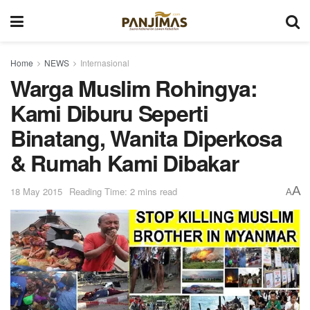
Home
NEWS
Internasional
Warga Muslim Rohingya:
Kami Diburu Seperti
Binatang, Wanita Diperkosa
& Rumah Kami Dibakar
A
18 May 2015
Reading Time: 2 mins read
A