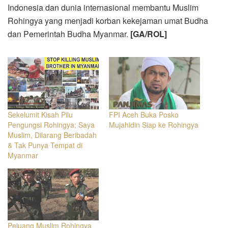
Indonesia dan dunia internasional membantu Muslim
Rohingya yang menjadi korban kekejaman umat Budha
dan Pemerintah Budha Myanmar.
[GA/ROL]
Sekelumit Kisah Pilu
FPI Aceh Buka Posko
Pengungsi Rohingya; Saya
Mujahidin Siap ke Rohingya
Muslim, Dilarang Beribadah
& Tak Punya Tempat di
Myanmar
Pejuang Muslim Rohingya