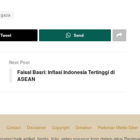
 gaza
Tweet
Send
Next Post
Faisal Basri: Inflasi Indonesia Tertinggi di
ASEAN
s
Contact
Disclaimer
Copyright
Donation
Pedoman Media Siber
materi baik artikel, berita, foto, video maupun logo dalam situs Pan