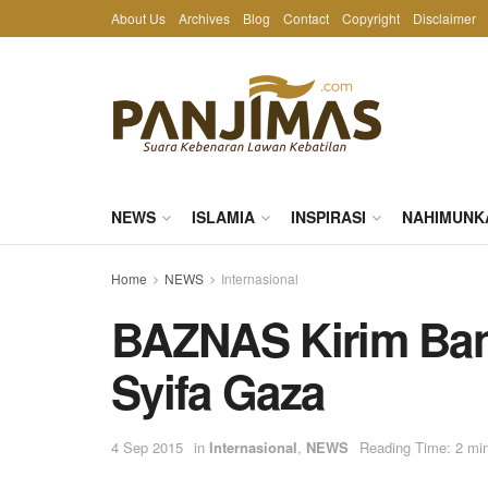
About Us
Archives
Blog
Contact
Copyright
Disclaimer
NEWS
ISLAMIA
INSPIRASI
NAHIMUNK
Home
NEWS
Internasional
BAZNAS Kirim Ban
Syifa Gaza
4 Sep 2015
in
Internasional
,
NEWS
Reading Time: 2 mi