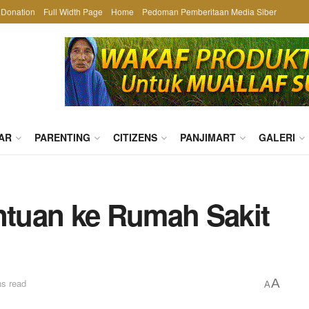
Donation
Full Width Page
Home
Pedoman Pemberitaan Media Siber
AR
PARENTING
CITIZENS
PANJIMART
GALERI
tuan ke Rumah Sakit
A
ns read
A