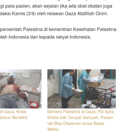
 para pasien, akan sejalan jika ada obat obatan juga
 redaksi Kamis (3/9) oleh relawan Gaza Abdillah Onim.
emeintah Palestina di kementrian Kesehatan Palestina
tah Indonesia dan kepada rakyat Indonesia.
di Gaza, Krisis
Menkes Palestina di Gaza: RS Syifa
belum Berakhir
Kristis bak Tempat Sampah, Pasien
tak Bisa Dioperasi tanpa Batas
Waktu