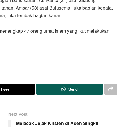
agian bahu kanan, Asriyanto (21) asal Silatong
anan, Amsar (53) asal Bulusema, luka bagian kepala,
ara, luka tembak bagian kanan.
g menangkap 47 orang umat Islam yang ikut melakukan
Tweet
Send
Next Post
Melacak Jejak Kristen di Aceh Singkil