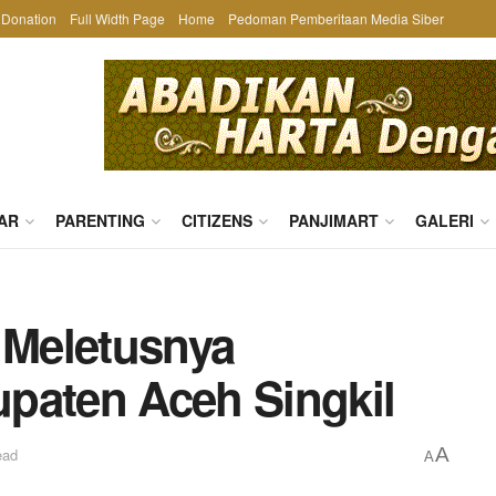
Donation
Full Width Page
Home
Pedoman Pemberitaan Media Siber
AR
PARENTING
CITIZENS
PANJIMART
GALERI
 Meletusnya
paten Aceh Singkil
A
ead
A