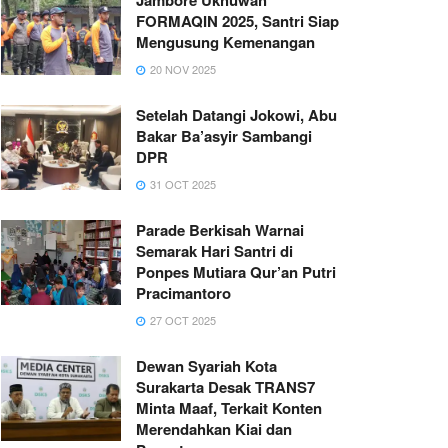
FORMAQIN 2025, Santri Siap
Mengusung Kemenangan
20 NOV 2025
Setelah Datangi Jokowi, Abu
Bakar Ba’asyir Sambangi
DPR
31 OCT 2025
Parade Berkisah Warnai
Semarak Hari Santri di
Ponpes Mutiara Qur’an Putri
Pracimantoro
27 OCT 2025
Dewan Syariah Kota
Surakarta Desak TRANS7
Minta Maaf, Terkait Konten
Merendahkan Kiai dan