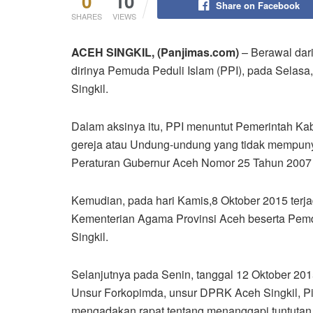
0
10
Share on Facebook
SHARES
VIEWS
ACEH SINGKIL, (Panjimas.com)
– Berawal dar
dirinya Pemuda Peduli Islam (PPI), pada Selasa
Singkil.
Dalam aksinya itu, PPI menuntut Pemerintah K
gereja atau Undung-undung yang tidak mempunya
Peraturan Gubernur Aceh Nomor 25 Tahun 2007 
Kemudian, pada hari Kamis,8 Oktober 2015 terj
Kementerian Agama Provinsi Aceh beserta Pemda
Singkil.
Selanjutnya pada Senin, tanggal 12 Oktober 20
Unsur Forkopimda, unsur DPRK Aceh Singkil, P
mengadakan rapat tentang menanggapi tuntutan