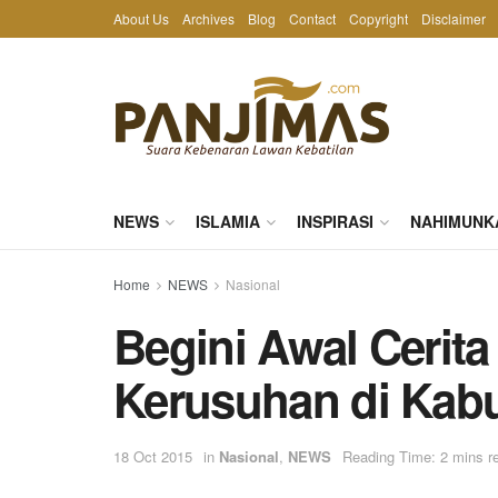
About Us
Archives
Blog
Contact
Copyright
Disclaimer
NEWS
ISLAMIA
INSPIRASI
NAHIMUNK
Home
NEWS
Nasional
Begini Awal Cerita
Kerusuhan di Kabu
18 Oct 2015
in
Nasional
,
NEWS
Reading Time: 2 mins r