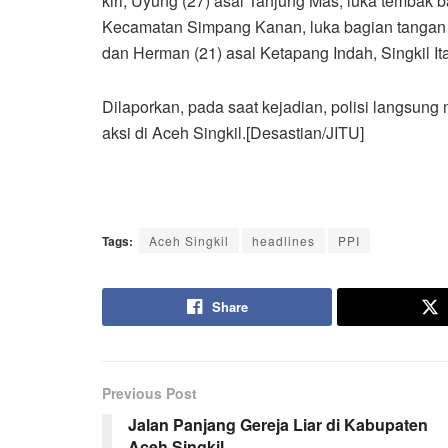
kiri, Uyung (27) asal Tanjung Mas, luka tembak b
Kecamatan Simpang Kanan, luka bagian tangan k
dan Herman (21) asal Ketapang Indah, Singkil It
Dilaporkan, pada saat kejadian, polisi langsun
aksi di Aceh Singkil.[Desastian/JITU]
Tags:
Aceh Singkil
headlines
PPI
Share
Previous Post
Jalan Panjang Gereja Liar di Kabupaten
Aceh Singkil