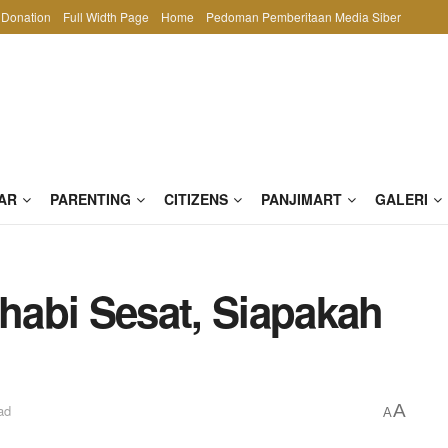
Donation
Full Width Page
Home
Pedoman Pemberitaan Media Siber
AR
PARENTING
CITIZENS
PANJIMART
GALERI
abi Sesat, Siapakah
A
ad
A