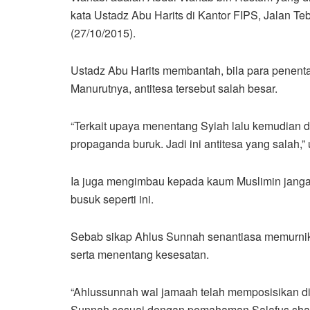
kata Ustadz Abu Harits di Kantor FIPS, Jalan Teb
(27/10/2015).
Ustadz Abu Harits membantah, bila para penenta
Manurutnya, antitesa tersebut salah besar.
“Terkait upaya menentang Syiah lalu kemudian di
propaganda buruk. Jadi ini antitesa yang salah,”
Ia juga mengimbau kepada kaum Muslimin jangan
busuk seperti ini.
Sebab sikap Ahlus Sunnah senantiasa memurn
serta menentang kesesatan.
“Ahlussunnah wal jamaah telah memposisikan d
Sunnah sesuai dengan pemahaman Salafus shali