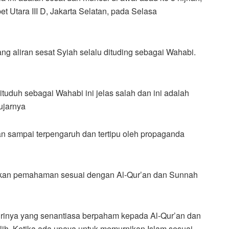
et Utara III D, Jakarta Selatan, pada Selasa
ng aliran sesat Syiah selalu dituding sebagai Wahabi.
tuduh sebagai Wahabi ini jelas salah dan ini adalah
 ujarnya
 sampai terpengaruh dan tertipu oleh propaganda
ikan pemahaman sesuai dengan Al-Qur’an dan Sunnah
irinya yang senantiasa berpaham kepada Al-Qur’an dan
h. Ketika ada upaya untuk memurnikan Islam sesuai