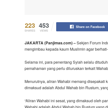
223
453
Share on Facebook
SHARES
VIEWS
JAKARTA (Panjimas.com) –
Sekjen Forum Indo
mengimbau kepada kaum Muslimin agar berhati-h
Selama ini, para penentang Syiah selalu ditudu
pemahaman yang perlu diluruskan terkait Wahab
Menurutnya, aliran Wahabi memang disepakati 
dimaksud adalah Abdul Wahab bin Rustum, yang
“Aliran Wahabi ini sesat, yang dimaksud oleh p
Wahabi adalah Abdul Wahab bin Rustum yang dia 