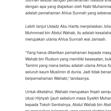
dengan apa yang diajarkan oleh Nabi Muhammad S
adalah pemahaman Ahlus Sunnah yang sebenarn
Lebih lanjut Ustadz Abu Harits menjelaskan, bi
Muhmmad bin Abdul Wahab, itu adalah kesalah
merupakan ulama Ahlus Sunnah wal Jamaah.
“Yang harus diberikan pemahaman kepada masy
Wahab bin Rustum yang memiliki kesesatan, b
Tamimi yang mana beliau adalah ulama Ahlus Su
seluruh kaum Muslimin di dunia. Jadi tidak ben
berpemahaman Wahabi,” tandasnya.
Untuk diketahui, Wahabi merupakan firqah sempa
(dua) Hijriyah (jauh sebelum masa Syaikh Muha
kepada Tokoh Sentralnya, Abdul Wahab bin Abd
ini merupakan kelompok yang sangat ekstrim ke