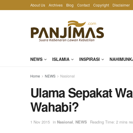
About Us
Archives
Blog
Contact
Copyright
Disclaimer
NEWS
ISLAMIA
INSPIRASI
NAHIMUNK
Home
NEWS
Nasional
Ulama Sepakat Wah
Wahabi?
1 Nov 2015
in
Nasional
,
NEWS
Reading Time: 2 mins re