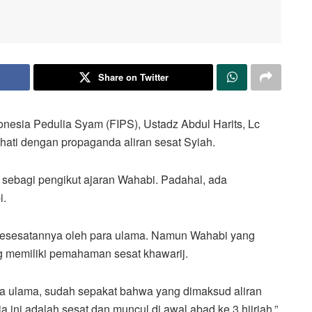
Share on Twitter
nesia Pedulia Syam (FIPS), Ustadz Abdul Harits, Lc
ati dengan propaganda aliran sesat Syiah.
h sebagi pengikut ajaran Wahabi. Padahal, ada
i.
kesesatannya oleh para ulama. Namun Wahabi yang
 memiliki pemahaman sesat khawarij.
ara ulama, sudah sepakat bahwa yang dimaksud aliran
ini adalah sesat dan muncul di awal abad ke 3 hijriah,”