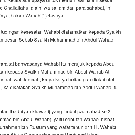
hallallahu ‘alaihi wa sallam dan para sahabat, ini
ya, bukan Wahabi,” jelasnya.
la tudingan kesesatan Wahabi dialamatkan kepada Syaikh
an besar. Sebab Syaikh Muhammad bin Abdul Wahab
arakat bahwasanya Wahabi itu merujuk kepada Abdul
ukan kepada Syaikh Muhammad bin Abdul Wahab At
nnah wal Jamaah, karya-karya beliau pun diakui oleh
ar jika dikatakan Syaikh Muhammad bin Abdul Wahab itu
lan Ibadhiyah khawarij yang timbul pada abad ke 2
mmad bin Abdul Wahab), yaitu sebutan Wahabi nisbat
urrahman bin Rustum yang wafat tahun 211 H. Wahabi
pada Ahlus Sunnah,dan sangat jauh dari Islam.