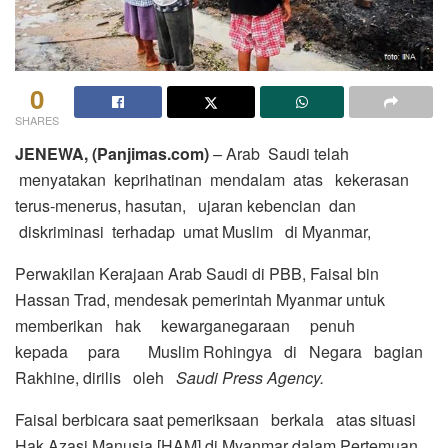
0
SHARES
JENEWA
,
(Panjimas.com)
– Arab Saudi telah
menyatakan keprihatinan mendalam atas kekerasan
terus-menerus, hasutan, ujaran kebencian dan
diskriminasi terhadap umat Muslim di Myanmar,
Perwakilan Kerajaan Arab Saudi di PBB, Faisal bin
Hassan Trad, mendesak pemerintah Myanmar untuk
memberikan hak kewarganegaraan penuh
kepada para Muslim Rohingya di Negara bagian
Rakhine, dirilis oleh
Saudi Press Agency.
Faisal berbicara saat pemeriksaan berkala atas situasi
Hak Azasi Manusia [HAM] di Myanmar dalam Pertemuan