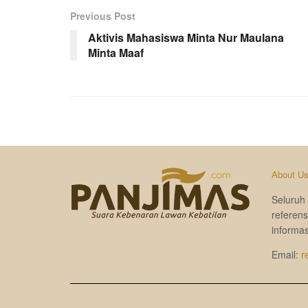
Previous Post
Aktivis Mahasiswa Minta Nur Maulana
Minta Maaf
About U
Seluruh 
referen
informas
Email:
r