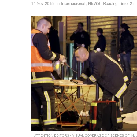
14 Nov 2015
in
Internasional
,
NEWS
Reading Time: 2 m
ATTENTION EDITORS - VISUAL COVERAGE OF SCENES OF INJURY OR