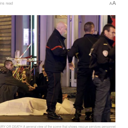
A
ins read
A
 DEATH A general view of the scene that shows rescue services personnel