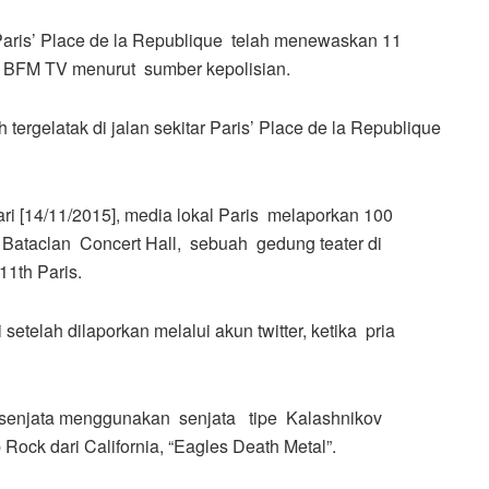
Paris’ Place de la Republique telah menewaskan 11
eh BFM TV menurut sumber kepolisian.
tergelatak di jalan sekitar Paris’ Place de la Republique
ari [14/11/2015], media lokal Paris melaporkan 100
e Bataclan Concert Hall, sebuah gedung teater di
11th Paris.
setelah dilaporkan melalui akun twitter, ketika pria
senjata menggunakan senjata tipe Kalashnikov
ck dari California, “Eagles Death Metal”.