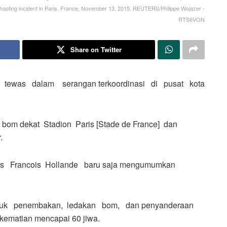
 shooting incident in Paris, France, November 13, 2015. REUTERS/Philippe Wojazer -
RTS6VON
Share on Twitter
tewas dalam serangan terkoordinasi di pusat kota
 bom dekat Stadion Paris [Stade de France] dan
.
cis Francois Hollande baru saja mengumumkan
rmasuk penembakan, ledakan bom, dan penyanderaan
kematian mencapai 60 jiwa.