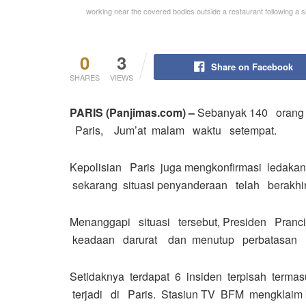
working near the covered bodies outside a restaurant following a
0
3
Share on Facebook
SHARES
VIEWS
PARIS (Panjimas.com) –
Sebanyak 140 orang 
Paris, Jum’at malam waktu setempat.
Kepolisian Paris juga mengkonfirmasi ledakan
sekarang situasi penyanderaan telah berakhir
Menanggapi situasi tersebut, Presiden Pran
keadaan darurat dan menutup perbatasan
Setidaknya terdapat 6 insiden terpisah te
terjadi di Paris. Stasiun TV BFM mengklaim 