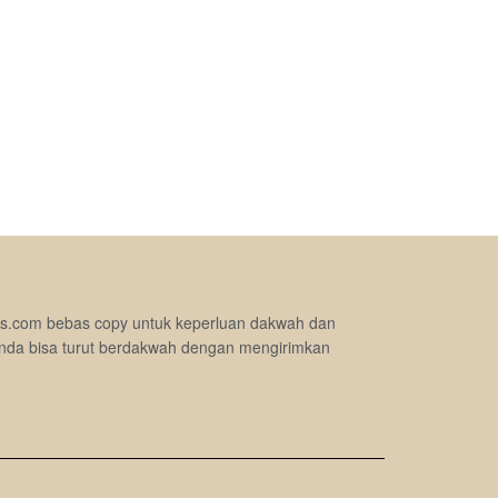
jimas.com bebas copy untuk keperluan dakwah dan
nda bisa turut berdakwah dengan mengirimkan