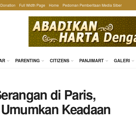
Donation
Full Width Page
Home
Pedoman Pemberitaan Media Siber
AR
PARENTING
CITIZENS
PANJIMART
GALERI
erangan di Paris,
e Umumkan Keadaan