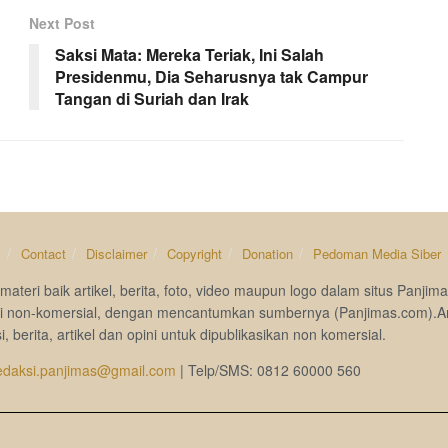
Next Post
Saksi Mata: Mereka Teriak, Ini Salah
Presidenmu, Dia Seharusnya tak Campur
Tangan di Suriah dan Irak
s
Contact
Disclaimer
Copyright
Donation
Pedoman Media Siber
materi baik artikel, berita, foto, video maupun logo dalam situs Pan
si non-komersial, dengan mencantumkan sumbernya (Panjimas.com).A
i, berita, artikel dan opini untuk dipublikasikan non komersial.
edaksi.panjimas@gmail.com
| Telp/SMS: 0812 60000 560