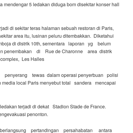
a mendengar 5 ledakan diduga bom disekitar konser hall
di di sekitar teras halaman sebuah restoran di Paris,
ekitar area itu, lusinan peluru ditembakkan. Diketahui
amboja di distrik 10th, sementara laporan yg belum
iden penembakan di Rue de Charonne area distrik
complex, Les Halles
penyerang tewas dalam operasi penyerbuan polisi
lah media local Paris menyebut total sandera mencapai
 ledakan terjadi di dekat Stadion Stade de France.
engevakuasi penonton.
 berlangsung pertandingan persahabatan antara