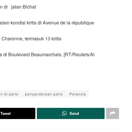
n di jalan Bichat
am kondisi kritis di Avenue de la république
 Charonne, termasuk 13 kritis
tis di Boulevard Beaumarchais.
[RT/Reuters/Al
 di paris
penyanderaan paris
Perancis
Tweet
Send