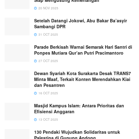
Siap Mengusung Kemenangan
20 NOV 2025
Setelah Datangi Jokowi, Abu Bakar Ba’asyir
Sambangi DPR
31 OCT 2025
Parade Berkisah Warnai Semarak Hari Santri di
Ponpes Mutiara Qur’an Putri Pracimantoro
27 OCT 2025
Dewan Syariah Kota Surakarta Desak TRANS7
Minta Maaf, Terkait Konten Merendahkan Kiai
dan Pesantren
16 OCT 2025
Masjid Kampus Islam: Antara Prioritas dan
Efisiensi Anggaran
13 OCT 2025
130 Pendaki Wujudkan Solidaritas untuk
Palestina di Gunung Andong