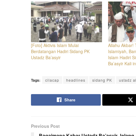
[Foto] Aktivis Islam Mulai
Allahu Akbar!
Berdatangan Hadiri Sidang PK
Islamiyah, Ba
Ustadz Ba’asyir
Islam Hadiri 
Ba’asyir Kali in
Tags:
cilacap
headlines
sidang PK
ustadz a
Share
Previous Post
Bagaimana Kabar Ustadz Ba’asyir Jelang