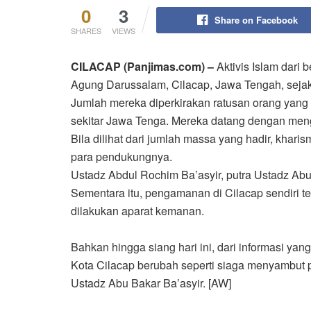
0
3
Share on Facebook
SHARES
VIEWS
CILACAP (Panjimas.com) –
Aktivis Islam dari 
Agung Darussalam, Cilacap, Jawa Tengah, sejak 
Jumlah mereka diperkirakan ratusan orang yang b
sekitar Jawa Tenga. Mereka datang dengan meng
Bila dilihat dari jumlah massa yang hadir, khari
para pendukungnya.
Ustadz Abdul Rochim Ba’asyir, putra Ustadz Abu 
Sementara itu, pengamanan di Cilacap sendiri t
dilakukan aparat kemanan.
Bahkan hingga siang hari ini, dari informasi yan
Kota Cilacap berubah seperti siaga menyambut p
Ustadz Abu Bakar Ba’asyir. [AW]‎