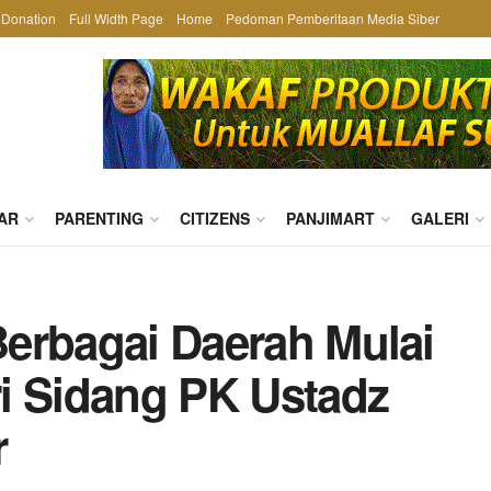
Donation
Full Width Page
Home
Pedoman Pemberitaan Media Siber
AR
PARENTING
CITIZENS
PANJIMART
GALERI
 Berbagai Daerah Mulai
i Sidang PK Ustadz
r