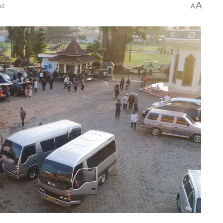
A
ad
A