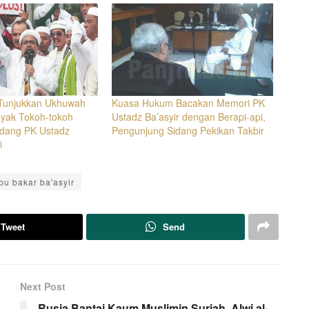
 Tunjukkan Ukhuwah
Kuasa Hukum Bacakan Memori PK
nyak Tokoh-tokoh
Ustadz Ba’asyir dengan Berapi-api,
Sidang PK Ustadz
Pengunjung Sidang Pekikan Takbir
i
bu bakar ba'asyir
Tweet
Send
Next Post
Rusia Bantai Kaum Muslimin Suriah, Alwi al-