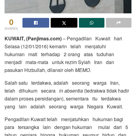
0
SHARES
KUWAIT, (Panjimas.com)
– Pengadilan Kuwait hari
Selasa (12/01/2016) kemarin telah menjatuhi
hukuman mati terhadap 2 orang atas tuduhan
menjadi mata-mata untuk rezim Syiah Iran dan
pasukan Hizbullah, dilansir oleh
MEMO
.
Salah satu terdakwa, adalah seorang warga Iran,
telah dihukum secara
in absentia
(tedrakwa tidak hadir
dalam proses persidangan), sementara itu terdakwa
yang lain adalah seorang warga Negara Kuwait.
Pengadilan Kuwait telah menjatuhkan hukuman bagi
para tersangka lain dengan hukuman mulai dari 5
tahun penjara hingga hukuman seumur hidup dan