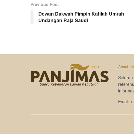
Previous Post
Dewan Dakwah Pimpin Kafilah Umrah
Undangan Raja Saudi
About U
Seluruh 
referen
informas
Email:
r