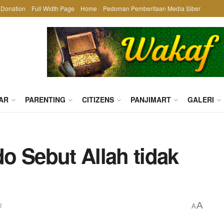
Donation
Full Width Page
Home
Pedoman Pemberitaan Media Siber
AR
PARENTING
CITIZENS
PANJIMART
GALERI
o Sebut Allah tidak
A
d
A