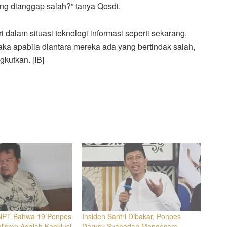
yang dianggap salah?” tanya Qosdi.
dalam situasi teknologi informasi seperti sekarang,
ka apabila diantara mereka ada yang bertindak salah,
gkutkan. [IB]
NPT Bahwa 19 Ponpes
Insiden Santri Dibakar, Ponpes
alisme Adalah Konklusi
Darusy Syahadah Mengecam