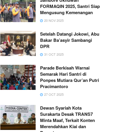
FORMAQIN 2025, Santri Siap
Mengusung Kemenangan
20 NOV 2025
Setelah Datangi Jokowi, Abu
Bakar Ba’asyir Sambangi
DPR
31 OCT 2025
Parade Berkisah Warnai
Semarak Hari Santri di
Ponpes Mutiara Qur’an Putri
Pracimantoro
27 OCT 2025
Dewan Syariah Kota
Surakarta Desak TRANS7
Minta Maaf, Terkait Konten
Merendahkan Kiai dan