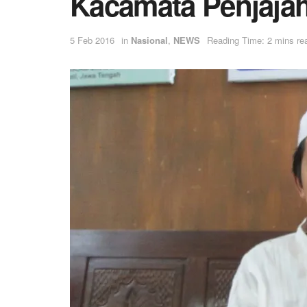
Kacamata Penjajah
5 Feb 2016
in
Nasional
,
NEWS
Reading Time: 2 mins re