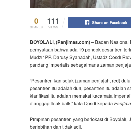
0
111
Share on Facebook
SHARES
VIEWS
BOYOLALI, (Panjimas.com)
– Badan Nasional 
pernyataan bahwa ada 19 pondok pesantren terin
Mudzir PP. Darusy Syahadah, Ustadz Qosdi Ridw
pandang imperialis sebagaimana zaman penjaja
“Pesantren kan sejak (zaman penjajah, red) dulu 
pesantren itu adalah duri, pesantren itu adala
klarifikasi itu adalah memakai kacamata imperia
dianggap tidak baik,” kata Qosdi kepada
Panjima
Pimpinan pesantren yang berlokasi di Boyolali, 
berlebihan dan tidak adil.