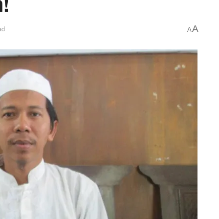
!
A
ad
A