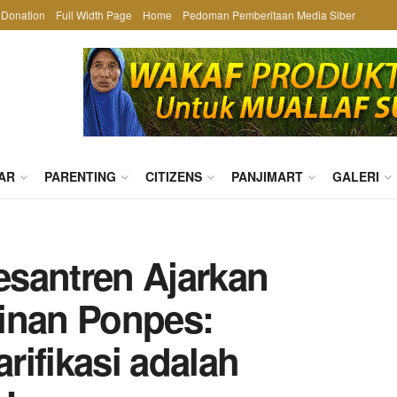
Donation
Full Width Page
Home
Pedoman Pemberitaan Media Siber
AR
PARENTING
CITIZENS
PANJIMART
GALERI
santren Ajarkan
inan Ponpes:
rifikasi adalah