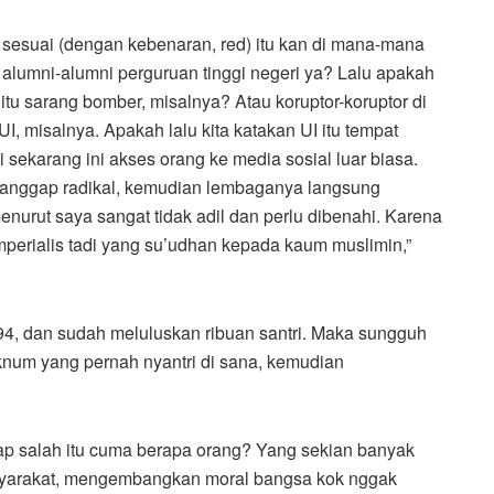
 sesuai (dengan kebenaran, red) itu kan di mana-mana
alumni-alumni perguruan tinggi negeri ya? Lalu apakah
itu sarang bomber, misalnya? Atau koruptor-koruptor di
UI, misalnya. Apakah lalu kita katakan UI itu tempat
 sekarang ini akses orang ke media sosial luar biasa.
 dianggap radikal, kemudian lembaganya langsung
nurut saya sangat tidak adil dan perlu dibenahi. Karena
erialis tadi yang su’udhan kepada kaum muslimin,”
94, dan sudah meluluskan ribuan santri. Maka sungguh
 oknum yang pernah nyantri di sana, kemudian
gap salah itu cuma berapa orang? Yang sekian banyak
syarakat, mengembangkan moral bangsa kok nggak