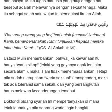
hambaNya. Maka tugas manusia yang diuji dengan hal
tersebut adalah melawannya dengan sekuat tenaga. Maka
itu sebagai salah satu wujud implementasi firman Allah,
وَالَّذِينَ جَاهَدُوا فِينَا لَنَهْدِيَنَّهُمْ سُبُلَنَا
“Dan orang-orang yang berjihad untuk (mencari keridaan)
Kami, benar-benar akan Kami tunjukkan Kepada mereka
jalan-jalan Kami…”
(QS. Al-Ankabut: 69).
Ustadz Muin menambahkan, bahwa jika kewariaan itu
hanya “waria sikap” (lelaki yang gayanya agak feminim
secara alami), maka Islam tidak memermasalahkan. Tetapi
bila sudah merupakan “waria seksual” (transgender), maka
tak ada toleransi sama sekali, dan yang bersangkutan
harus melawan kecenderungan tersebut.
Doktor di bidang syariah ini mempertanyakan di mana
letak taubatnya bila seorang waria ingin bangkit