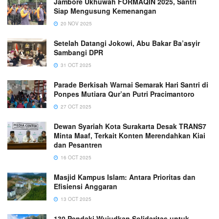
Jambore Ukhuwah FORMAQIN 2025, Santri
Siap Mengusung Kemenangan
20 NOV 2025
Setelah Datangi Jokowi, Abu Bakar Ba’asyir
Sambangi DPR
31 OCT 2025
Parade Berkisah Warnai Semarak Hari Santri di
Ponpes Mutiara Qur’an Putri Pracimantoro
27 OCT 2025
Dewan Syariah Kota Surakarta Desak TRANS7
Minta Maaf, Terkait Konten Merendahkan Kiai
dan Pesantren
16 OCT 2025
Masjid Kampus Islam: Antara Prioritas dan
Efisiensi Anggaran
13 OCT 2025
130 Pendaki Wujudkan Solidaritas untuk