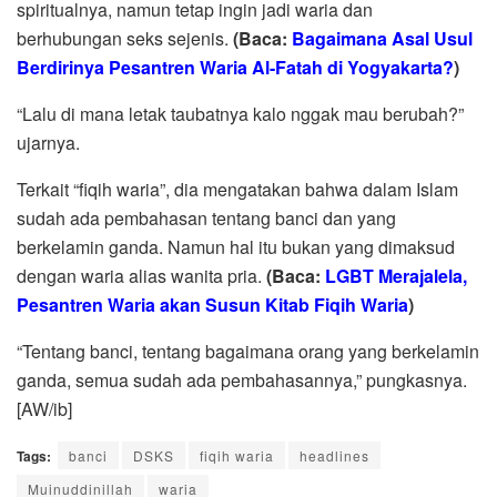
spiritualnya, namun tetap ingin jadi waria dan
berhubungan seks sejenis.
(Baca:
Bagaimana Asal Usul
Berdirinya Pesantren Waria Al-Fatah di Yogyakarta?
)
“Lalu di mana letak taubatnya kalo nggak mau berubah?”
ujarnya.
Terkait “fiqih waria”, dia mengatakan bahwa dalam Islam
sudah ada pembahasan tentang banci dan yang
berkelamin ganda. Namun hal itu bukan yang dimaksud
dengan waria alias wanita pria.
(Baca:
LGBT Merajalela,
Pesantren Waria akan Susun Kitab Fiqih Waria
)
“Tentang banci, tentang bagaimana orang yang berkelamin
ganda, semua sudah ada pembahasannya,” pungkasnya.
[AW/ib]
Tags:
banci
DSKS
fiqih waria
headlines
Muinuddinillah
waria