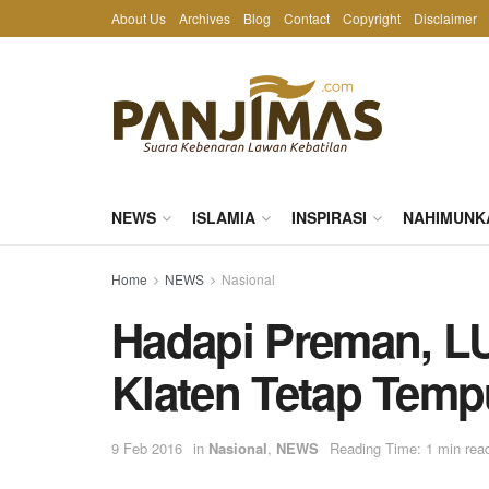
About Us
Archives
Blog
Contact
Copyright
Disclaimer
NEWS
ISLAMIA
INSPIRASI
NAHIMUNK
Home
NEWS
Nasional
Hadapi Preman, LU
Klaten Tetap Tem
9 Feb 2016
in
Nasional
,
NEWS
Reading Time: 1 min rea