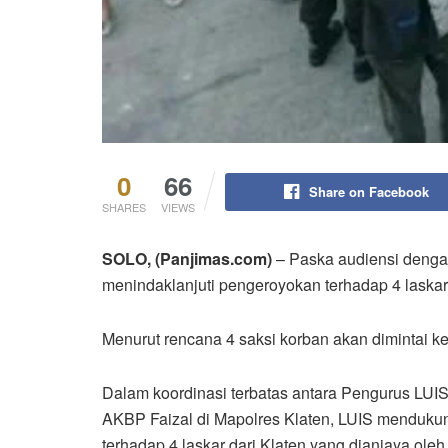
0
66
Share on Facebook
SHARES
VIEWS
SOLO, (Panjimas.com)
– Paska audiensi dengan
menindaklanjuti pengeroyokan terhadap 4 laskar
Menurut rencana 4 saksi korban akan dimintai ke
Dalam koordinasi terbatas antara Pengurus LUIS
AKBP Faizal di Mapolres Klaten, LUIS menduku
terhadap 4 laskar dari Klaten yang dianiaya ole