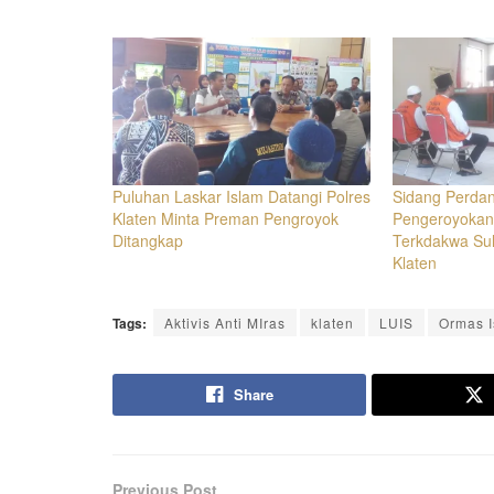
Puluhan Laskar Islam Datangi Polres
Sidang Perda
Klaten Minta Preman Pengroyok
Pengeroyokan
Ditangkap
Terkdakwa Suli
Klaten
Tags:
Aktivis Anti MIras
klaten
LUIS
Ormas I
Share
Previous Post