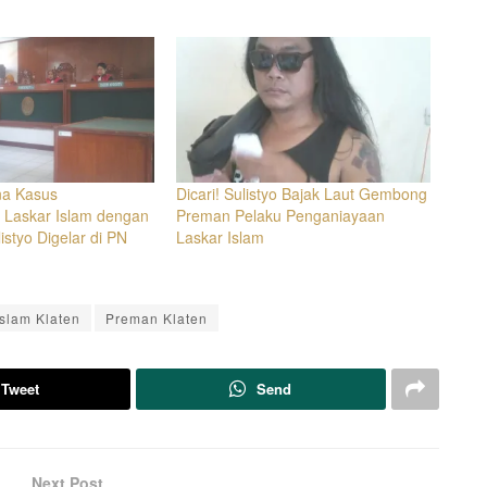
na Kasus
Dicari! Sulistyo Bajak Laut Gembong
 Laskar Islam dengan
Preman Pelaku Penganiayaan
styo Digelar di PN
Laskar Islam
slam Klaten
Preman Klaten
Tweet
Send
Next Post