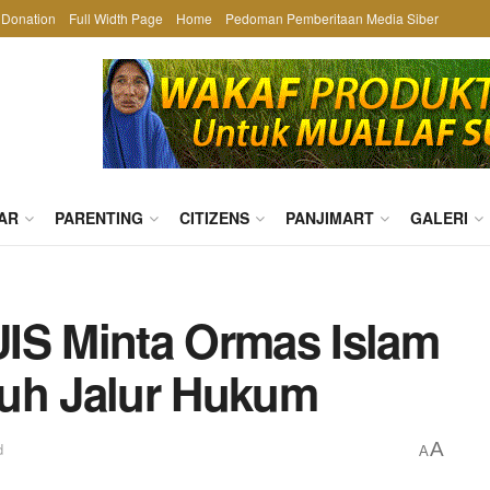
Donation
Full Width Page
Home
Pedoman Pemberitaan Media Siber
AR
PARENTING
CITIZENS
PANJIMART
GALERI
IS Minta Ormas Islam
puh Jalur Hukum
A
d
A