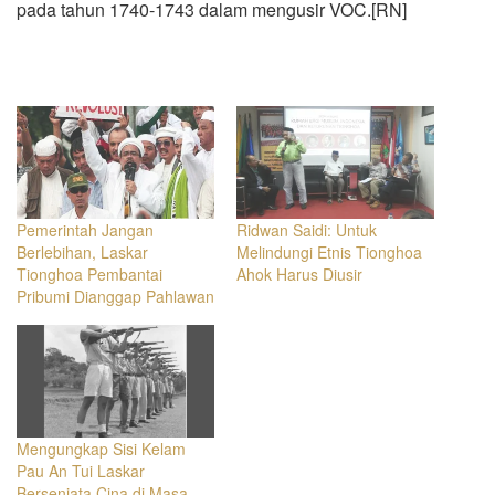
pada tahun 1740-1743 dalam mengusir VOC.‎[RN]
Pemerintah Jangan
Ridwan Saidi: Untuk
Berlebihan, Laskar
Melindungi Etnis Tionghoa
Tionghoa Pembantai
Ahok Harus Diusir
Pribumi Dianggap Pahlawan
Mengungkap Sisi Kelam
Pau An Tui Laskar
Bersenjata Cina di Masa