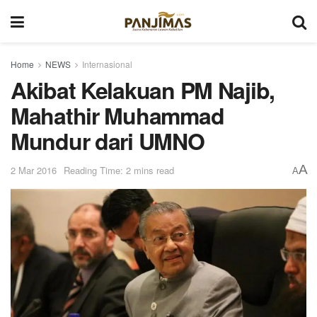
Home
NEWS
Internasional
Akibat Kelakuan PM Najib,
Mahathir Muhammad
Mundur dari UMNO
A
2 Mar 2016
Reading Time: 2 mins read
A