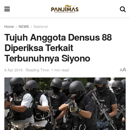
Home
NEWS
Nasional
Tujuh Anggota Densus 88
Diperiksa Terkait
Terbunuhnya Siyono
A
9 Apr 2016
Reading Time: 1 min read
A