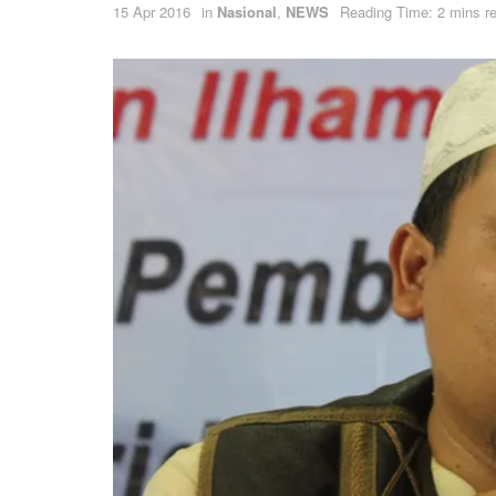
15 Apr 2016
in
Nasional
,
NEWS
Reading Time: 2 mins r