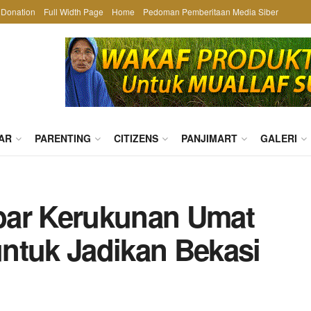
Donation
Full Width Page
Home
Pedoman Pemberitaan Media Siber
AR
PARENTING
CITIZENS
PANJIMART
GALERI
bar Kerukunan Umat
ntuk Jadikan Bekasi