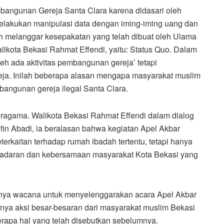
angunan Gereja Santa Clara karena didasari oleh
elakukan manipulasi data dengan iming-iming uang dan
lah melanggar kesepakatan yang telah dibuat oleh Ulama
ikota Bekasi Rahmat Effendi, yaitu: Status Quo. Dalam
leh ada aktivitas pembangunan gereja’ tetapi
ereja. Inilah beberapa alasan mengapa masyarakat muslim
angunan gereja ilegal Santa Clara.
agama. Walikota Bekasi Rahmat Effendi dalam dialog
in Abadi, ia beralasan bahwa kegiatan Apel Akbar
erkaitan terhadap rumah ibadah tertentu, tetapi hanya
sadaran dan kebersamaan masyarakat Kota Bekasi yang
anya wacana untuk menyelenggarakan acara Apel Akbar
ya aksi besar-besaran dari masyarakat muslim Bekasi
apa hal yang telah disebutkan sebelumnya.