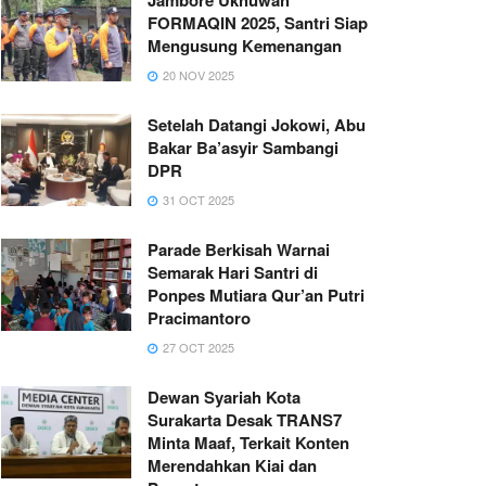
FORMAQIN 2025, Santri Siap
Mengusung Kemenangan
20 NOV 2025
Setelah Datangi Jokowi, Abu
Bakar Ba’asyir Sambangi
DPR
31 OCT 2025
Parade Berkisah Warnai
Semarak Hari Santri di
Ponpes Mutiara Qur’an Putri
Pracimantoro
27 OCT 2025
Dewan Syariah Kota
Surakarta Desak TRANS7
Minta Maaf, Terkait Konten
Merendahkan Kiai dan