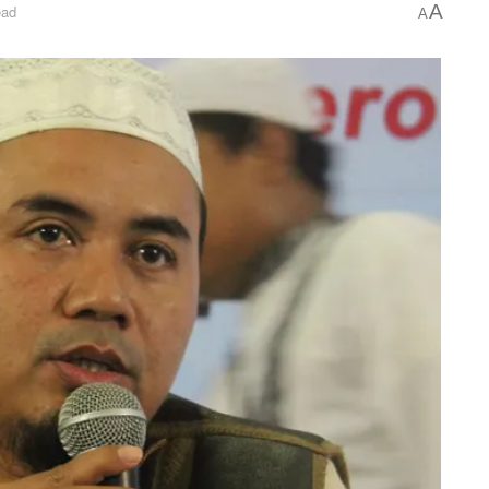
A
ead
A