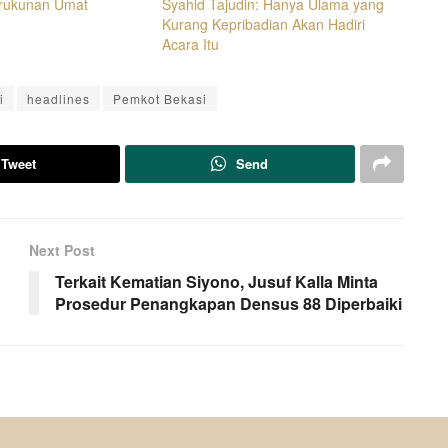
erukunan Umat
Syahid Tajudin: Hanya Ulama yang
Kurang Kepribadian Akan Hadiri
Acara Itu
i
headlines
Pemkot Bekasi
Tweet
Send
Next Post
Terkait Kematian Siyono, Jusuf Kalla Minta
Prosedur Penangkapan Densus 88 Diperbaiki