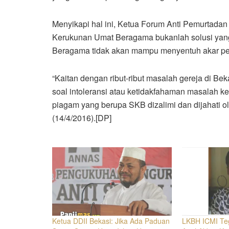
Menyikapi hal ini, Ketua Forum Anti Pemurtada
Kerukunan Umat Beragama bukanlah solusi yang
Beragama tidak akan mampu menyentuh akar p
“Kaitan dengan ribut-ribut masalah gereja di Be
soal intoleransi atau ketidakfahaman masalah 
piagam yang berupa SKB dizalimi dan dijahati o
(14/4/2016).[DP]
Ketua DDII Bekasi: Jika Ada Paduan
LKBH ICMI Te