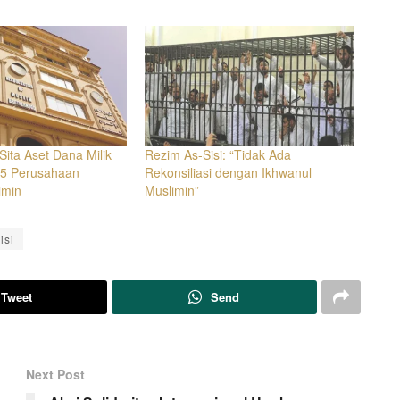
Sita Aset Dana Milik
Rezim As-Sisi: “Tidak Ada
 5 Perusahaan
Rekonsiliasi dengan Ikhwanul
imin
Muslimin”
isi
Tweet
Send
Next Post