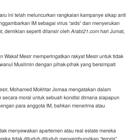
aru ini telah meluncurkan rangkaian kampanye sikap anti
nggambarkan IM sebagai virus “aids” dan menyerukan
, demikian seperti dilansir oleh
Arabi21.com
hari Jumat,
 Wakaf Mesir memperingatkan rakyat Mesir untuk tidak
anul Muslimin dengan pihak-pihak yang bersimpati
Mesir, Mohamed Mokhtar Jomaa mengatakan dalam
h secara moral untuk sebuah kondisi dimana siapapun
dengan para anggota IM, bahkan menerima atau
idak menyewakan apartemen atau real estate mereka
eka tidak dituduh dituduh menyembunyikan “teroris”.