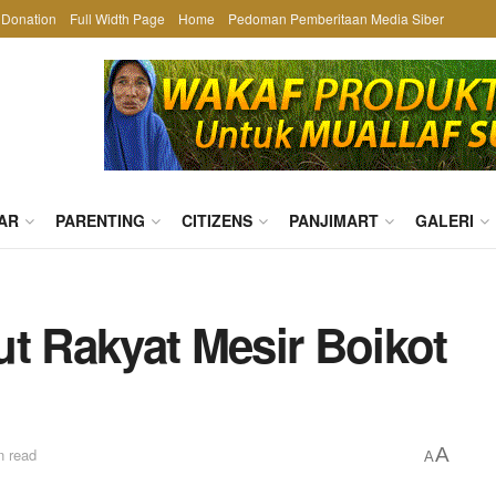
Donation
Full Width Page
Home
Pedoman Pemberitaan Media Siber
AR
PARENTING
CITIZENS
PANJIMART
GALERI
t Rakyat Mesir Boikot
n
A
n read
A