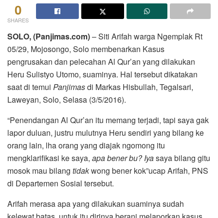
0
SHARES
SOLO, (Panjimas.com)
– Siti Arifah warga Ngemplak Rt
05/29, Mojosongo, Solo membenarkan Kasus
pengrusakan dan pelecahan Al Qur’an yang dilakukan
Heru Sulistyo Utomo, suaminya. Hal tersebut dikatakan
saat di temui
Panjimas
di Markas Hisbullah, Tegalsari,
Laweyan, Solo, Selasa (3/5/2016).
“Penendangan Al Qur’an itu memang terjadi, tapi saya gak
lapor duluan, justru mulutnya Heru sendiri yang bilang ke
orang lain, lha orang yang diajak ngomong itu
mengklarifikasi ke saya,
apa bener bu? Iya
saya bilang gitu
mosok mau bilang
tidak
wong bener kok”ucap Arifah, PNS
di Departemen Sosial tersebut.
Arifah merasa apa yang dilakukan suaminya sudah
kelewat batas, untuk itu dirinya berani melaporkan kasus