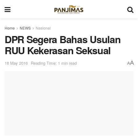
Home
NEWS
Nasional
DPR Segera Bahas Usulan
RUU Kekerasan Seksual
A
18 May 2016
Reading Time: 1 min read
A