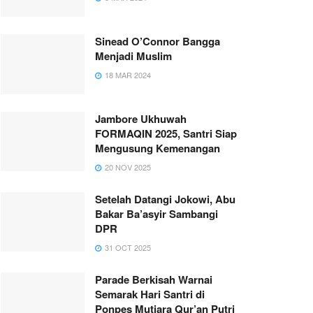
Sinead O’Connor Bangga
Menjadi Muslim
18 MAR 2024
Jambore Ukhuwah
FORMAQIN 2025, Santri Siap
Mengusung Kemenangan
20 NOV 2025
Setelah Datangi Jokowi, Abu
Bakar Ba’asyir Sambangi
DPR
31 OCT 2025
Parade Berkisah Warnai
Semarak Hari Santri di
Ponpes Mutiara Qur’an Putri