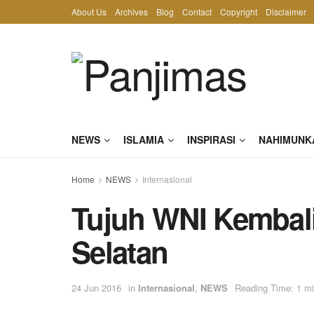
About Us
Archives
Blog
Contact
Copyright
Disclaimer
NEWS
ISLAMIA
INSPIRASI
NAHIMUNK
Home
NEWS
Internasional
Tujuh WNI Kembali 
Selatan
24 Jun 2016
in
Internasional
,
NEWS
Reading Time: 1 mi