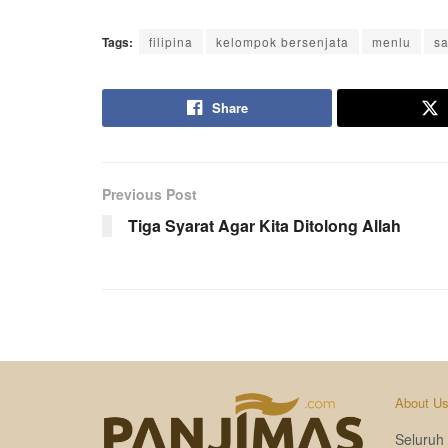
Tags:
filipina
kelompok bersenjata
menlu
s
Share
Previous Post
Tiga Syarat Agar Kita Ditolong Allah
About U
Seluruh 