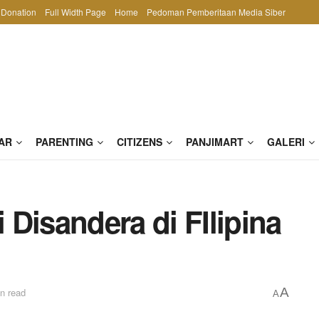
Donation
Full Width Page
Home
Pedoman Pemberitaan Media Siber
AR
PARENTING
CITIZENS
PANJIMART
GALERI
Disandera di FIlipina
A
n read
A