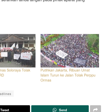
mas Soloraya Tolak
Putihkan Jakarta, Ribuan Umat
PRD
Islam Turun ke Jalan Tolak Perppu
Ormas
adlines
Tweet
Send