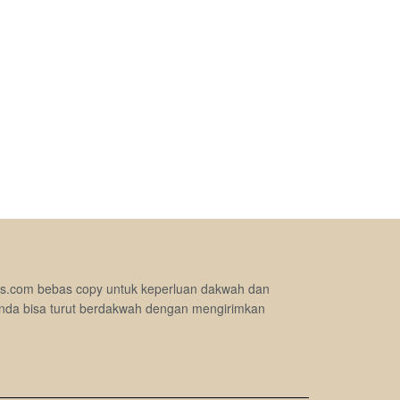
jimas.com bebas copy untuk keperluan dakwah dan
nda bisa turut berdakwah dengan mengirimkan