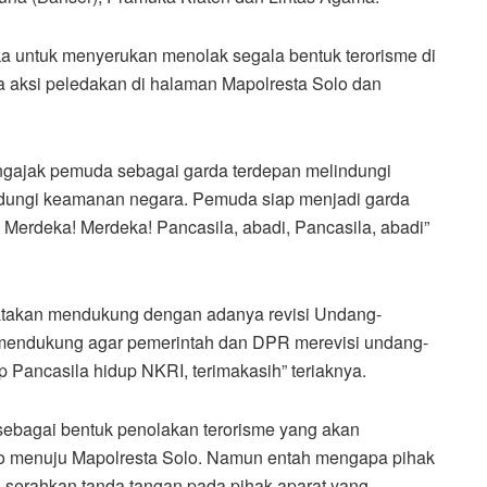
ka untuk menyerukan menolak segala bentuk terorisme di
 aksi peledakan di halaman Mapolresta Solo dan
ngajak pemuda sebagai garda terdepan melindungi
dungi keamanan negara. Pemuda siap menjadi garda
 Merdeka! Merdeka! Pancasila, abadi, Pancasila, abadi”
gatakan mendukung dengan adanya revisi Undang-
s mendukung agar pemerintah dan DPR merevisi undang-
p Pancasila hidup NKRI, terimakasih” teriaknya.
bagai bentuk penolakan terorisme yang akan
o menuju Mapolresta Solo. Namun entah mengapa pihak
a serahkan tanda tangan pada pihak aparat yang