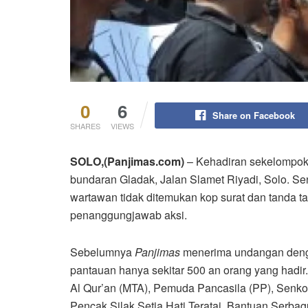
0
6
Share on Facebook
SHARES
VIEWS
SOLO,(Panjimas.com)
– Kehadiran sekelompok
bundaran Gladak, Jalan Slamet Riyadi, Solo. Se
wartawan tidak ditemukan kop surat dan tanda ta
penanggungjawab aksi.
Sebelumnya
Panjimas
menerima undangan denga
pantauan hanya sekitar 500 an orang yang hadir.
Al Qur’an (MTA), Pemuda Pancasila (PP), Senk
Pencak Silak Setia Hati Teratai, Bantuan Serba