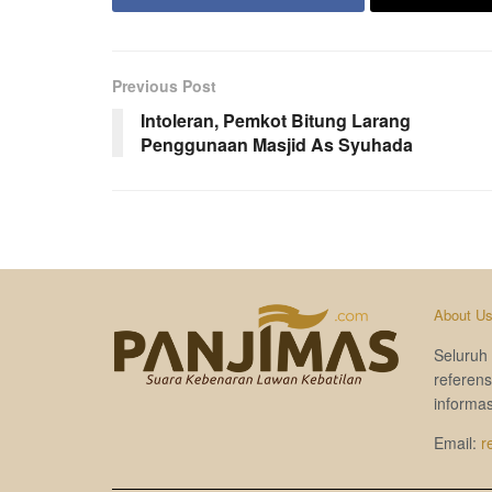
Previous Post
Intoleran, Pemkot Bitung Larang
Penggunaan Masjid As Syuhada
About U
Seluruh 
referen
informas
Email:
r