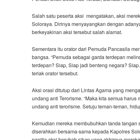
Salah satu peserta aksi mengatakan, aksi mere
Soloraya. Dirinya menyayangkan dengan adanya
berkeyakinan aksi tersebut salah alamat.
Sementara itu orator dari Pemuda Pancasila me
bangsa. “Pemuda sebagai garda terdepan melin
terdepan? Siap, Siap jadi benteng negara? Siap.
teriak orator tersebut.
Aksi orasi ditutup dari Lintas Agama yang men
undang anti Terorisme. “Maka kita semua haru
undang anti terorisme. Setuju teman-teman, hidu
Kemudian mereka membubuhkan tanda tangan se
diserahkan bersama-sama kepada Kapolres Sol
panitia aksi berubah sikap yang akhirnya merek