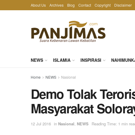
About Us
Archives
Blog
Contact
Copyright
Disclaimer
NEWS
ISLAMIA
INSPIRASI
NAHIMUNK
Home
NEWS
Nasional
Demo Tolak Terori
Masyarakat Solora
12 Jul 2016
in
Nasional
,
NEWS
Reading Time: 1 min rea