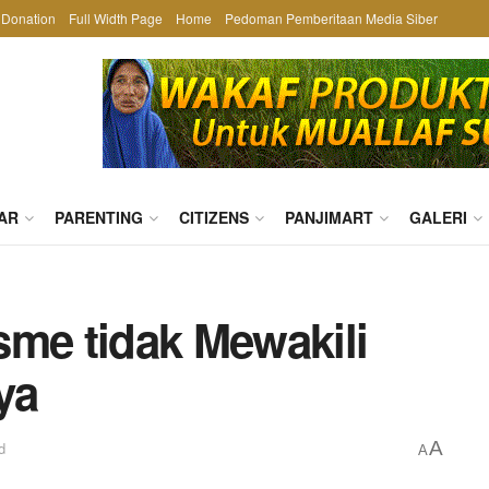
Donation
Full Width Page
Home
Pedoman Pemberitaan Media Siber
AR
PARENTING
CITIZENS
PANJIMART
GALERI
sme tidak Mewakili
ya
A
d
A