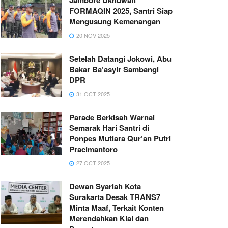
FORMAQIN 2025, Santri Siap
Mengusung Kemenangan
20 NOV 2025
Setelah Datangi Jokowi, Abu
Bakar Ba’asyir Sambangi
DPR
31 OCT 2025
Parade Berkisah Warnai
Semarak Hari Santri di
Ponpes Mutiara Qur’an Putri
Pracimantoro
27 OCT 2025
Dewan Syariah Kota
Surakarta Desak TRANS7
Minta Maaf, Terkait Konten
Merendahkan Kiai dan