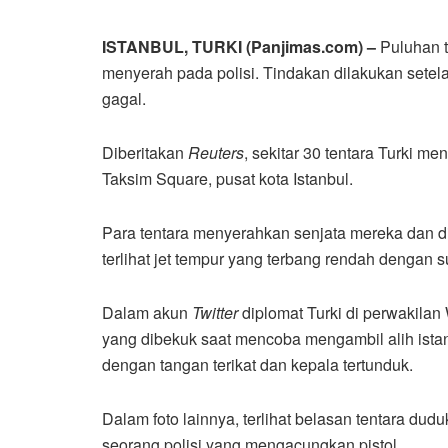
ISTANBUL, TURKI (Panjimas.com) –
Puluhan t
menyerah pada polisi. Tindakan dilakukan setel
gagal.
Diberitakan
Reuters
, sekitar 30 tentara Turki m
Taksim Square, pusat kota Istanbul.
Para tentara menyerahkan senjata mereka dan dig
terlihat jet tempur yang terbang rendah dengan
Dalam akun
Twitter
diplomat Turki di perwakilan 
yang dibekuk saat mencoba mengambil alih istana
dengan tangan terikat dan kepala tertunduk.
Dalam foto lainnya, terlihat belasan tentara du
seorang polisi yang mengacungkan pistol.