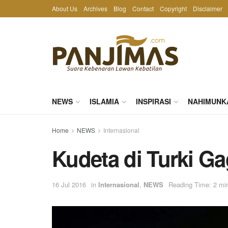
About Us
Archives
Blog
Contact
Copyright
Disclaimer
NEWS
ISLAMIA
INSPIRASI
NAHIMUNK
Home
NEWS
Internasional
Kudeta di Turki Ga
16 Jul 2016
in
Internasional
,
NEWS
Reading Time: 2 mi