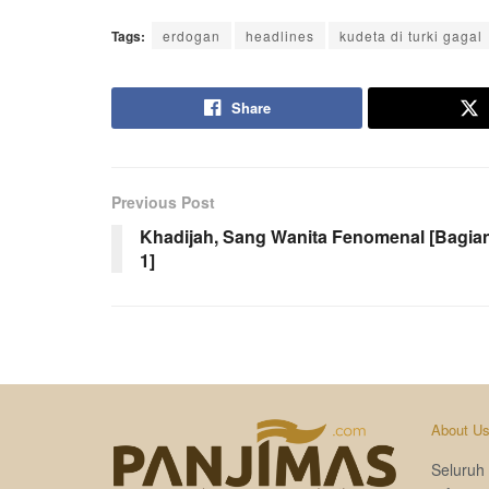
Tags:
erdogan
headlines
kudeta di turki gagal
Share
Previous Post
Khadijah, Sang Wanita Fenomenal [Bagia
1]
About U
Seluruh 