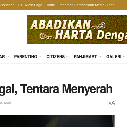
Donation
Full Width Page
Home
Pedoman Pemberitaan Media Siber
AR
PARENTING
CITIZENS
PANJIMART
GALERI
gal, Tentara Menyerah
A
ns read
A