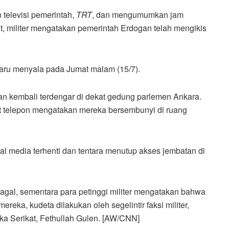
 televisi pemerintah,
TRT
, dan mengumumkan jam
but, militer mengatakan pemerintah Erdogan telah mengikis
baru menyala pada Jumat malam (15/7).
n kembali terdengar di dekat gedung parlemen Ankara.
t telepon mengatakan mereka bersembunyi di ruang
ial media terhenti dan tentara menutup akses jembatan di
agal, sementara para petinggi militer mengatakan bahwa
ereka, kudeta dilakukan oleh segelintir faksi militer,
ka Serikat, Fethullah Gulen. [AW/CNN]