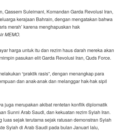
n, Qassem Suleimani, Komandan Garda Revolusi Iran,
 keluarga kerajaan Bahrain, dengan mengatakan bahwa
garis merah’ karena menghapuskan hak
sir
MEMO.
ayar harga untuk itu dan rezim haus darah mereka akan
mimpin pasukan elit Garda Revolusi Iran, Quds Force.
elakukan “praktik rasis”, dengan menangkap para
empuan dan anak-anak dan melanggar hak-hak sipil
a juga merupakan akibat rentetan konflik diplomatik
an Sunni Arab Saudi, dan kekuatan rezim Syiah Iran.
 luas sejak terutama sejak ratusan demonstran Syiah
e Syiah di Arab Saudi pada bulan Januari lalu,