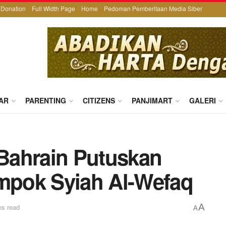
Donation
Full Width Page
Home
Pedoman Pemberitaan Media Siber
AR
PARENTING
CITIZENS
PANJIMART
GALERI
Bahrain Putuskan
pok Syiah Al-Wefaq
A
ns read
A