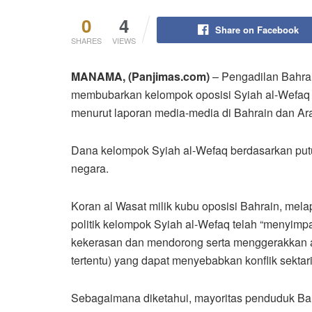
0
4
Share on Facebook
SHARES
VIEWS
MANAMA, (Panjimas.com)
– Pengadilan Bahrai
membubarkan kelompok oposisi Syiah al-Wefaq s
menurut laporan media-media di Bahrain dan Ar
Dana kelompok Syiah al-Wefaq berdasarkan putu
negara.
Koran al Wasat milik kubu oposisi Bahrain, me
politik kelompok Syiah al-Wefaq telah “menyimp
kekerasan dan mendorong serta menggerakkan ak
tertentu) yang dapat menyebabkan konflik sektar
Sebagaimana diketahui, mayoritas penduduk Bah