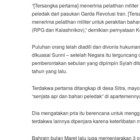
“[Tersangka pertama] menerima pelatihan milit
peledak dari pasukan Garda Revolusi Iran. [Ter
menerima pelatihan militer untuk perakitan ba
(RPG dan Kalashnikov),” demikian pernyataan K
Puluhan orang telah diadili dan divonis hukuma
dikuasai Sunni – setelah Negara itu terguncang 
pemberontakan sebulan yang dipimpin Syiah dit
tahun yang lalu.
Terdakwa pertama ditangkap di desa Sitra, may
“senjata api dan bahan peledak” di apartemenn
Dia mengatakan pria itu berencana untuk mengg
terdakwa lainnya dipenjara karena keterlibatan
Bahrain bulan Maret lalu juga memenjarakan 3