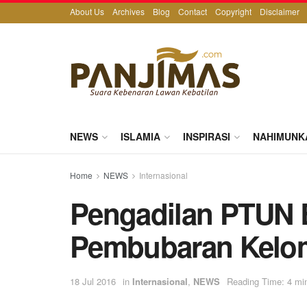
About Us
Archives
Blog
Contact
Copyright
Disclaimer
NEWS
ISLAMIA
INSPIRASI
NAHIMUNK
Home
NEWS
Internasional
Pengadilan PTUN 
Pembubaran Kelom
18 Jul 2016
in
Internasional
,
NEWS
Reading Time: 4 mi