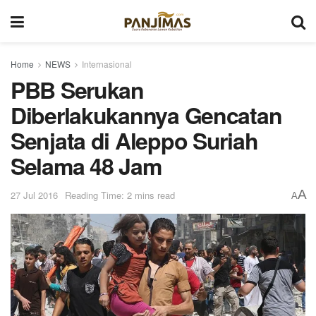
Home
NEWS
Internasional
PBB Serukan
Diberlakukannya Gencatan
Senjata di Aleppo Suriah
Selama 48 Jam
A
27 Jul 2016
Reading Time: 2 mins read
A