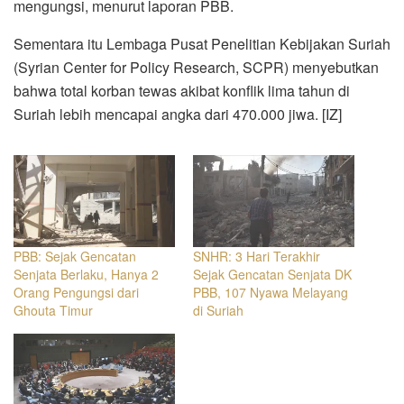
mengungsi, menurut laporan PBB.
Sementara itu Lembaga Pusat Penelitian Kebijakan Suriah
(Syrian Center for Policy Research, SCPR) menyebutkan
bahwa total korban tewas akibat konflik lima tahun di
Suriah lebih mencapai angka dari 470.000 jiwa. [IZ]
PBB: Sejak Gencatan
SNHR: 3 Hari Terakhir
Senjata Berlaku, Hanya 2
Sejak Gencatan Senjata DK
Orang Pengungsi dari
PBB, 107 Nyawa Melayang
Ghouta Timur
di Suriah