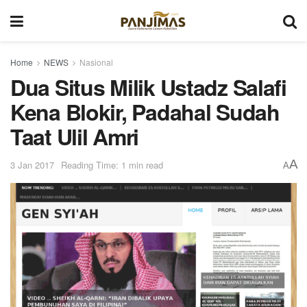
Home
NEWS
Nasional
Dua Situs Milik Ustadz Salafi
Kena Blokir, Padahal Sudah
Taat Ulil Amri
A
3 Jan 2017
Reading Time: 1 min read
A