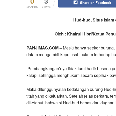
0
3
Share on Facebook
SHARES
VIEWS
Hud-hud, Situs Isla
Oleh : Khairul Hibri/Ketua Pe
PANJIMAS.COM –
Meski hanya seekor burung,
dalam mengambil keputusah hukum terhadap hu
‘Pembangkangan’nya tidak turut hadir beserta pes
kalap, sehingga menghukum secara sepihak baw
Maka ditunggunyalah kedatangan burung Hud-hud 
titah yang dikeluarkan. Setelah jelas perkara, ter
diketahui, bahwa si Hud-hud bebas dari dugaan 