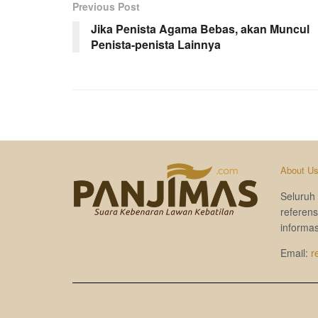
Previous Post
Jika Penista Agama Bebas, akan Muncul
Penista-penista Lainnya
About U
Seluruh 
referen
informas
Email:
r