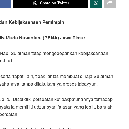
Share on Twitter
m dan Kebijaksanaan Pemimpin
nulis Muda Nusantara (PENA) Jawa Timur
 Nabi Sulaiman tetap mengedepankan kebijaksanaan
d-hud.
erta ‘rapat’ lain, tidak lantas membuat si raja Sulaiman
ahannya, tanpa dilakukannya proses tabayyun.
itu. Diselidiki persoalan ketidakpatuhannya terhadap
nyata ia memiliki udzur syar’i/alasan yang logik, barulah
bersalah.