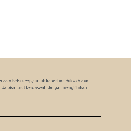
jimas.com bebas copy untuk keperluan dakwah dan
nda bisa turut berdakwah dengan mengirimkan