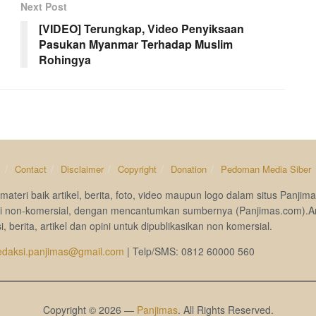
Next Post
[VIDEO] Terungkap, Video Penyiksaan
Pasukan Myanmar Terhadap Muslim
Rohingya
s
Contact
Disclaimer
Copyright
Donation
Pedoman Media Siber
materi baik artikel, berita, foto, video maupun logo dalam situs Pan
si non-komersial, dengan mencantumkan sumbernya (Panjimas.com).A
i, berita, artikel dan opini untuk dipublikasikan non komersial.
edaksi.panjimas@gmail.com
| Telp/SMS: 0812 60000 560
Copyright © 2026 —
Panjimas
. All Rights Reserved.