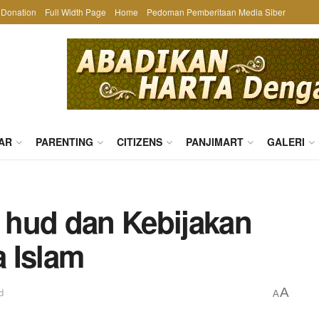
Donation
Full Width Page
Home
Pedoman Pemberitaan Media Siber
AR
PARENTING
CITIZENS
PANJIMART
GALERI
 hud dan Kebijakan
 Islam
A
d
A