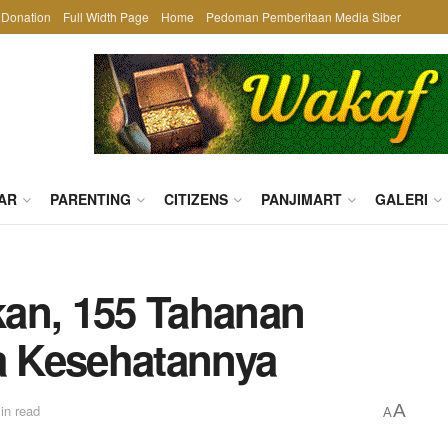
Donation
Full Width Page
Home
Pedoman Pemberitaan Media Siber
AR
PARENTING
CITIZENS
PANJIMART
GALERI
an, 155 Tahanan
sa Kesehatannya
A
in read
A